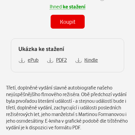
Ihned
ke stažení
Koupit
Ukázka ke stažení
ePub
PDF2
Kindle
Popis
Třetí, doplněné vydání slavné autobiografie našeho
nejúspěšnějšího flmového režiséra. Obě předchozí vydání
byla prvořadou literární událostí - a stejnou událostí bude i
třetí, doplněné vydání, zachycující i události posledních
režisérových let, jeho manželství s Martinou Formanovou i
jeho osmdesátiny. E-kniha v grafické podobě dle tištěného
vydání je k dispozici ve formátu PDF.