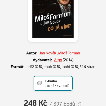
Autor:
Jan Novák
,
Miloš Forman
Vydavatel:
Argo
(
2014
)
Formát:
pdf2
(0 B),
epub
(0 B),
mobi
(0 B), 516 stran
E-kniha
248 Kč / 397 bodů
248 Kč
/ 397 bodů