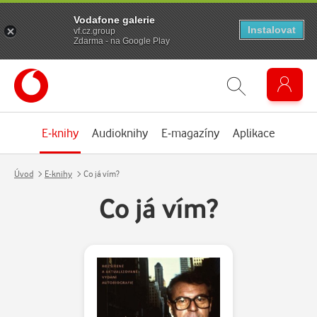
Vodafone galerie
Instalovat
vf.cz.group
Zdarma - na Google Play
E-knihy
Audioknihy
E-magazíny
Aplikace
Úvod
E-knihy
Co já vím?
Co já vím?