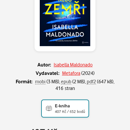
Autor:
Isabella Maldonado
Vydavatel:
Metafora
(
2024
)
Formát:
mobi
(3 MB),
epub
(2 MB),
pdf2
(647 kB),
416 stran
E-kniha
407 Kč / 652 bodů