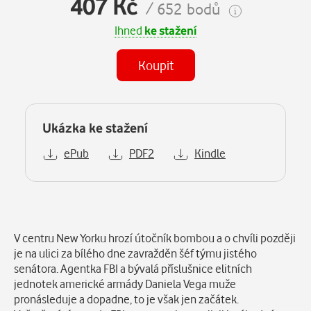
407 Kč
/ 652 bodů
Ihned
ke stažení
Koupit
Ukázka ke stažení
ePub
PDF2
Kindle
Popis
V centru New Yorku hrozí útočník bombou a o chvíli později
je na ulici za bílého dne zavražděn šéf týmu jistého
senátora. Agentka FBI a bývalá příslušnice elitních
jednotek americké armády Daniela Vega muže
pronásleduje a dopadne, to je však jen začátek.