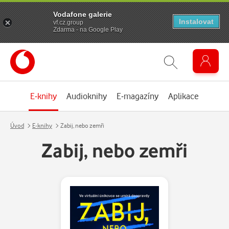
Vodafone galerie
Instalovat
vf.cz.group
Zdarma - na Google Play
E-knihy
Audioknihy
E-magazíny
Aplikace
Úvod
E-knihy
Zabij, nebo zemři
Zabij, nebo zemři