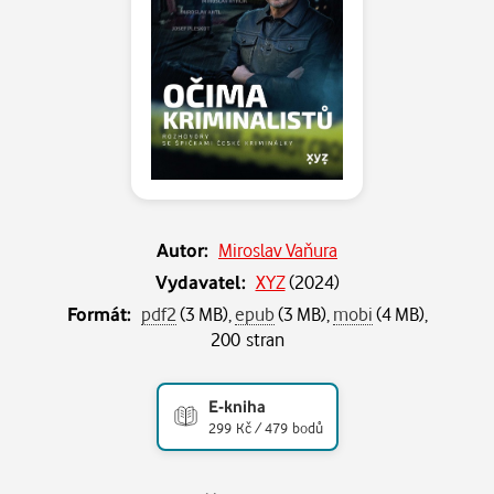
Autor:
Miroslav Vaňura
Vydavatel:
XYZ
(
2024
)
Formát:
pdf2
(3 MB),
epub
(3 MB),
mobi
(4 MB),
200 stran
E-kniha
299 Kč / 479 bodů