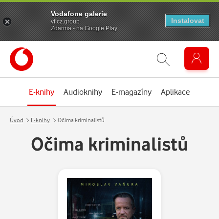
Vodafone galerie
Instalovat
vf.cz.group
Zdarma - na Google Play
E-knihy
Audioknihy
E-magazíny
Aplikace
Úvod
E-knihy
Očima kriminalistů
Očima kriminalistů