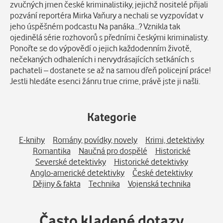
zvučných jmen české kriminalistiky, jejichž nositelé přijali
pozvání reportéra Mirka Vaňury a nechali se vyzpovídat v
jeho úspěšném podcastu Na panáka…? Vznikla tak
ojedinělá série rozhovorů s předními českými kriminalisty.
Ponořte se do výpovědí o jejich každodenním životě,
nečekaných odhaleních i nervydrásajících setkáních s
pachateli – dostanete se až na samou dřeň policejní práce!
Jestli hledáte esenci žánru true crime, právě jste ji našli.
Kategorie
E-knihy
Romány, povídky, novely
Krimi, detektivky
Romantika
Naučná pro dospělé
Historické
Severské detektivky
Historické detektivky
Anglo-americké detektivky
České detektivky
Dějiny & fakta
Technika
Vojenská technika
Často kladené dotazy