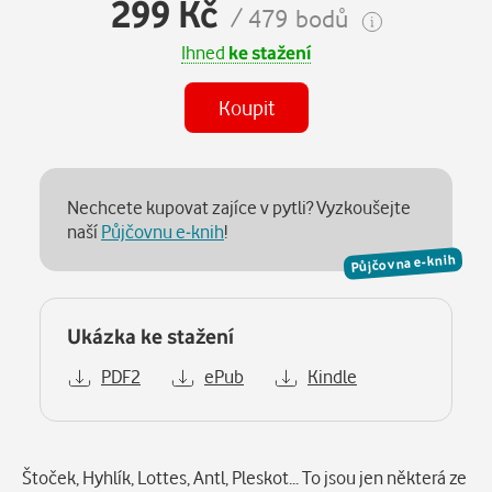
299 Kč
/ 479 bodů
Ihned
ke stažení
Koupit
Nechcete kupovat zajíce v pytli? Vyzkoušejte
naší
Půjčovnu e-knih
!
Půjčovna e-knih
Ukázka ke stažení
PDF2
ePub
Kindle
Popis
Štoček, Hyhlík, Lottes, Antl, Pleskot... To jsou jen některá ze