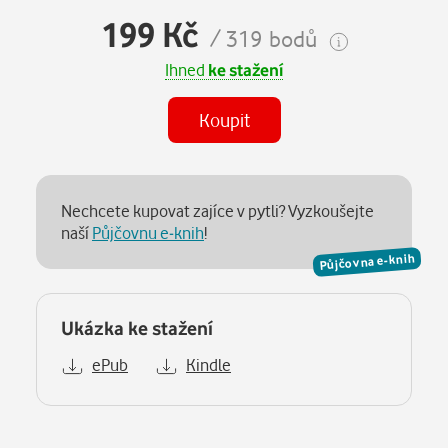
199 Kč
/ 319 bodů
Ihned
ke stažení
Koupit
Nechcete kupovat zajíce v pytli? Vyzkoušejte
naší
Půjčovnu e-knih
!
Půjčovna e-knih
Ukázka ke stažení
ePub
Kindle