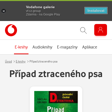
Vodafone galerie
Instalovat
vf.cz.group
Zdarma - na Google Play
E-knihy
Audioknihy
E-magazíny
Aplikace
Úvod
E-knihy
Případ ztraceného psa
Případ ztraceného psa