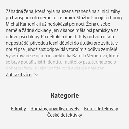
Popis
Záhadná žena, která byla nalezena zraněná na silnici, záhy
po transportu do nemocnice umírá. Službu konající chirurg
Michal Kameník jí už nedokázal pomoci. Žena u sebe
neměla žádné doklady, jen v kapse měla psí pamlsky a na
oděvu psí chlupy. Po několika dnech, kdy mrtvou nikdo
nepostrádá, přivedou lesní dělníci do útulku pro zvířata v
nouzi psa, jehož srst odpovídá vzorkům z oděvu zemřelé.
Vyšetřování se ujímá inspektorka Kamila Vernerová, které
se brzy podaří zjistit identitu majitelky psa. Jednalo se o
bohatou ženu, k jejíž vraždě nyní existuje nejeden
podezřelý i nejeden motiv…
Zobrazit více
Kategorie
E-knihy
Romány, povídky, novely
Krimi, detektivky
České detektivky