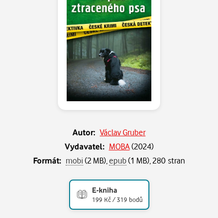
Autor:
Václav Gruber
Vydavatel:
MOBA
(
2024
)
Formát:
mobi
(2 MB),
epub
(1 MB), 280 stran
E-kniha
199 Kč / 319 bodů