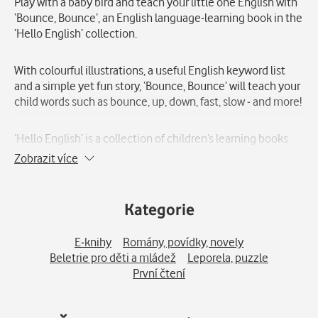
Play with a baby bird and teach your little one English with
‘Bounce, Bounce’, an English language-learning book in the
‘Hello English’ collection.
With colourful illustrations, a useful English keyword list
and a simple yet fun story, ‘Bounce, Bounce’ will teach your
child words such as bounce, up, down, fast, slow - and more!
‘Hello English’ is a collection of children’s learning books
that help your little one become bilingual. Learn English in
Zobrazit více
a fun and easy way with these English books that explore
the basics from shapes and colours to counting and
emotions.
Kategorie
E-knihy
Romány, povídky, novely
Beletrie pro děti a mládež
Leporela, puzzle
První čtení