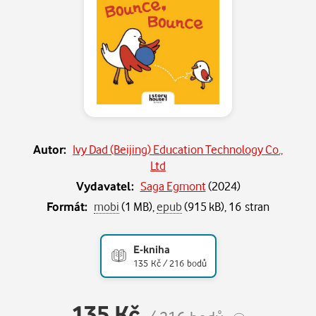
Autor:
Ivy Dad (Beijing) Education Technology Co.,
Ltd
Vydavatel:
Saga Egmont
(
2024
)
Formát:
mobi
(1 MB),
epub
(915 kB), 16 stran
E-kniha
135 Kč / 216 bodů
135 Kč