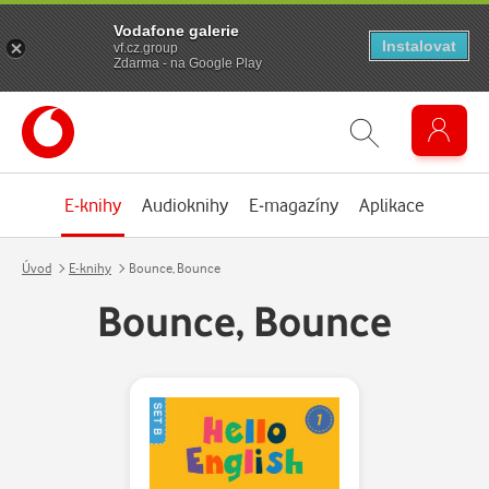
Vodafone galerie
Instalovat
vf.cz.group
Zdarma - na Google Play
E-knihy
Audioknihy
E-magazíny
Aplikace
Úvod
E-knihy
Bounce, Bounce
Bounce, Bounce