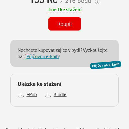
/ 216 bodů
Ihned
ke stažení
Koupit
Nechcete kupovat zajíce v pytli? Vyzkoušejte
naší
Půjčovnu e-knih
!
Půjčovna e-knih
Ukázka ke stažení
ePub
Kindle
Popis