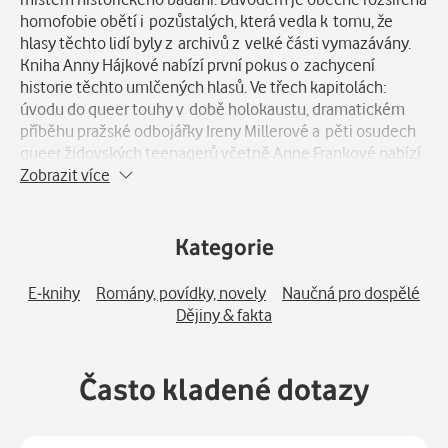
homofobie obětí i pozůstalých, která vedla k tomu, že
hlasy těchto lidí byly z archivů z velké části vymazávány.
Kniha Anny Hájkové nabízí první pokus o zachycení
historie těchto umlčených hlasů. Ve třech kapitolách:
úvodu do queer touhy v době holokaustu, dramatickém
příběhu pražské odbojářky Ireny Millerové a pěti osudech
queer židovských teenagerů včetně Anne Frankové nabízí
kniha Lidé bez dějin jsou prach fundovaný vhled do dlouho
Zobrazit více
utajované historie, která mění naše porozumění dějinám
holokaustu. Český překlad doplňuje původní předmluva
dokumentaristy a historika Martina Šmoka. – Vychází za
Kategorie
podpory
Goethe Institutu
.
E-knihy
Romány, povídky, novely
Naučná pro dospělé
Dějiny & fakta
Často kladené dotazy