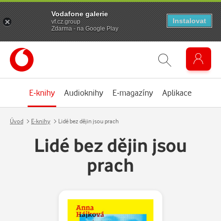
Vodafone galerie
Instalovat
vf.cz.group
Zdarma - na Google Play
E-knihy
Audioknihy
E-magazíny
Aplikace
Úvod
E-knihy
Lidé bez dějin jsou prach
Lidé bez dějin jsou
prach