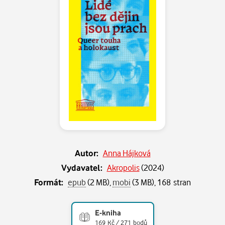
Autor:
Anna Hájková
Vydavatel:
Akropolis
(
2024
)
Formát:
epub
(2 MB),
mobi
(3 MB), 168 stran
E-kniha
169 Kč / 271 bodů