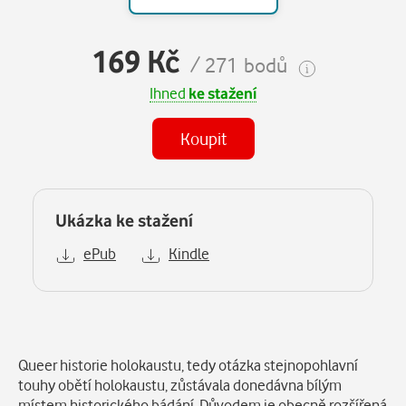
169 Kč
/ 271 bodů
Ihned
ke stažení
Koupit
Ukázka ke stažení
ePub
Kindle
Popis
Queer historie holokaustu, tedy otázka stejnopohlavní
touhy obětí holokaustu, zůstávala donedávna bílým
místem historického bádání. Důvodem je obecně rozšířená