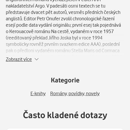
nakladatelství Argo. V padesáti osmi textech se tu
představuje dvacet pět autorů, vesměs předních českých
anglistů. Editor Petr Onufer zvolil chronologické řazení
esejí podle data vydání originálu; první esej tak pojednává
o Kerouacově románu Na cestě, vydaném v roce 1957
(reeditovaný překlad Jiřího Joska byl v roce 1994
symbolicky rovněž prvním svazkem edice AAA), poslední
pak o předloni vydaném románu Stella Maris od Cormaca
McCarthyho, který v edici AAA vyšel na počátku roku 2024.
Zobrazit více
Jednotlivé eseje přitom nenabízejí „jen“ zasvěcené
pojednání o anglofonní beletrii, ale také výmluvně
dokládají, jakým způsobem a v jaké kvalitě se u nás během
Kategorie
posledních třiceti let psalo a píše o jinojazyčných
literaturách. V tomto ohledu je kniha přínosem nejen pro
E-knihy
Romány, povídky, novely
čtenáře se zájmem o anglofonní literatury nebo studenty
anglistiky, ale rovněž pro bohemistickou obec či šířeji pro
obecně kulturní publikum.
Často kladené dotazy
Výbor Přes Atlantik a zase zpět přitom nemá ambici být
syntetickými dějinami anglofonní literatury (je ostatně
otázkou, zda lze vůbec podobnou práci dnes ještě napsat,