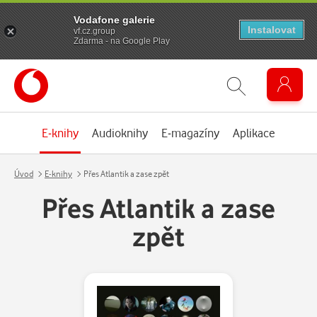
Vodafone galerie
Instalovat
vf.cz.group
Zdarma - na Google Play
E-knihy
Audioknihy
E-magazíny
Aplikace
Úvod
E-knihy
Přes Atlantik a zase zpět
Přes Atlantik a zase
zpět