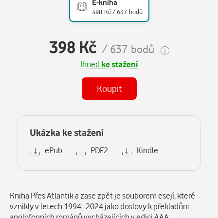
E-kniha
398 Kč / 637 bodů
398 Kč
/ 637 bodů
Ihned
ke stažení
Koupit
Ukázka ke stažení
ePub
PDF2
Kindle
Popis
Kniha Přes Atlantik a zase zpět je souborem esejí, které
vznikly v letech 1994–2024 jako doslovy k překladům
anglofonních románů vycházejících v edici AAA