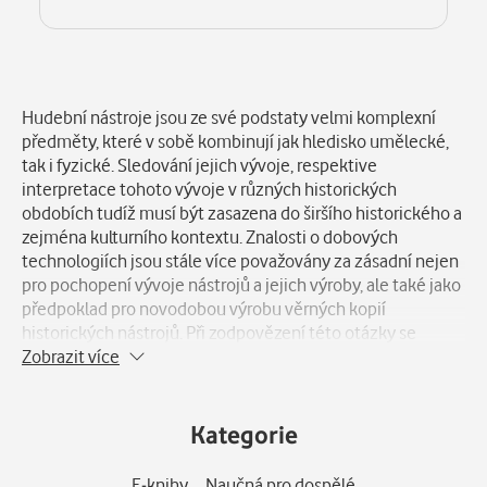
Popis
Hudební nástroje jsou ze své podstaty velmi komplexní
předměty, které v sobě kombinují jak hledisko umělecké,
tak i fyzické. Sledování jejich vývoje, respektive
interpretace tohoto vývoje v různých historických
obdobích tudíž musí být zasazena do širšího historického a
zejména kulturního kontextu. Znalosti o dobových
technologiích jsou stále více považovány za zásadní nejen
pro pochopení vývoje nástrojů a jejich výroby, ale také jako
předpoklad pro novodobou výrobu věrných kopií
historických nástrojů. Při zodpovězení této otázky se
potýkáme s nedostatkem přímých pramenů a poznatky lze
Zobrazit více
vyvozovat na základě výzkumu dochovaných exemplářů a
dalších sekundárních pramenů. Z tohoto důvodu lze k
unikátním pramenům zařadit praktické manuály dvou
Kategorie
českých výrobců žesťových nástrojů - V. F. Červeného (O
výrobě kovových hudebních nástrojů) a J. Šedivy (Návod na
E-knihy
Naučná pro dospělé