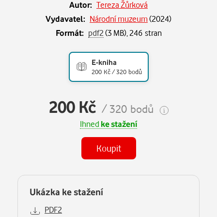
Autor:
Tereza Žůrková
Vydavatel:
Národní muzeum
(
2024
)
Formát:
pdf2
(3 MB), 246 stran
E-kniha
200 Kč / 320 bodů
200 Kč
/ 320 bodů
Ihned
ke stažení
Koupit
Ukázka ke stažení
PDF2