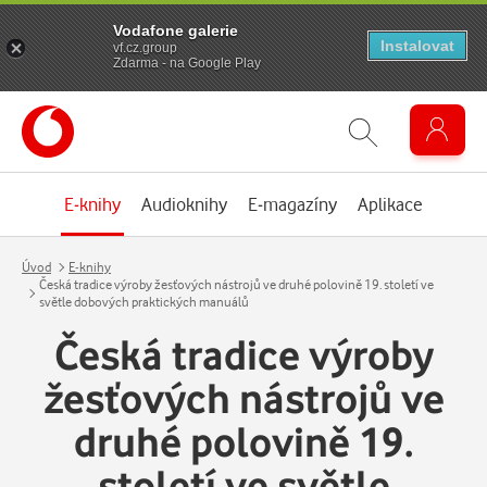
Vodafone galerie
Instalovat
vf.cz.group
Zdarma - na Google Play
E-knihy
Audioknihy
E-magazíny
Aplikace
Úvod
E-knihy
Česká tradice výroby žesťových nástrojů ve druhé polovině 19. století ve
světle dobových praktických manuálů
Česká tradice výroby
žesťových nástrojů ve
druhé polovině 19.
století ve světle