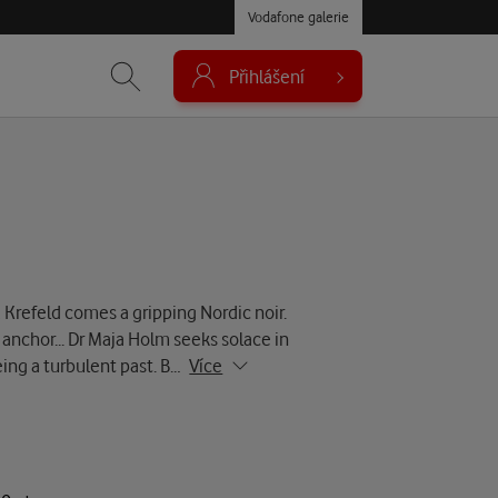
Vodafone galerie
Přihlášení
Krefeld comes a gripping Nordic noir.
y anchor... Dr Maja Holm seeks solace in
eing a turbulent past. B…
Více