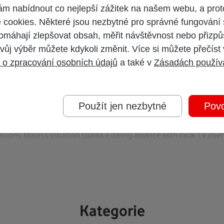
 nabídnout co nejlepší zážitek na našem webu, a prot
cookies. Některé jsou nezbytné pro správné fungování 
omáhají zlepšovat obsah, měřit návštěvnost nebo přizpů
comes a gripping Nordic noir.
vůj výběr můžete kdykoli změnit. Více si můžete přečíst
 o zpracování osobních údajů
a také v
Zásadách použív
.
an coastal town, fleeing a turbulent past. But as her gruelling w
Použít jen nezbytné
Povo
ions, Maja\'s intuition sparks a daring alliance with local TV journ
ainst the impending polar storm.
 dark façade, one question looms: will exposing the truth cost her
Kategorie