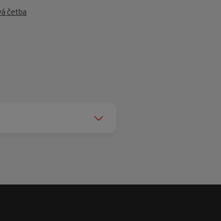
d.\" - Politiken (Denmark)
avá četba
 - Kirkus Reviews
ave been awarded several crime