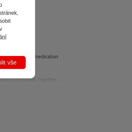
o
stránek,
sobit
 v
ání
ork hours and self-medication
lit vše
alist Stig Norland. Together,
 everything—including her life?