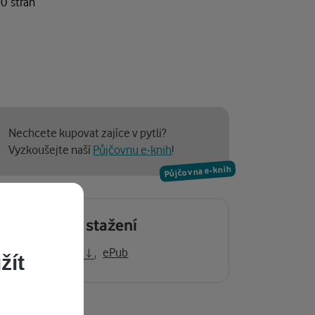
50 stran
Nechcete kupovat zajíce v pytli?
Vyzkoušejte naší
Půjčovnu e-knih
!
Půjčovna e-knih
Ukázka ke stažení
Kindle
ePub
žít