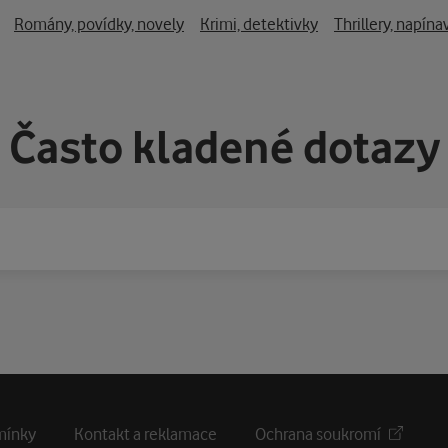
 bittersweet romance between a Danish lady and a Norwegian vagabon
Romány, povídky, novely
Krimi, detektivky
Thrillery, napín
rio, gripping action, and nerve-wracking psychological tension.\"
Často kladené dotazy
ost-read Danish crime authors whose critically acclaimed books h
ward-winning debut novel.
mínky
Kontakt a reklamace
Ochrana soukromí