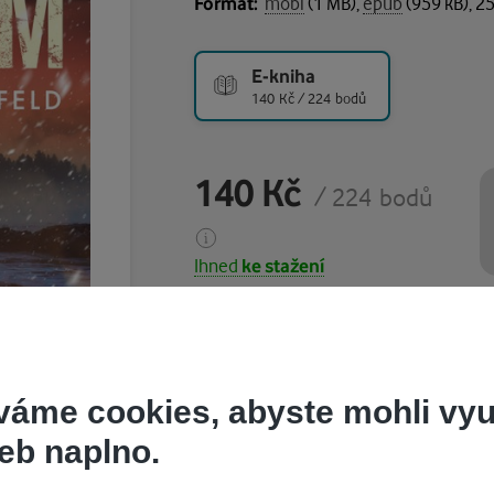
Formát:
mobi
(1 MB),
epub
(959 kB), 2
E-kniha
140 Kč / 224 bodů
140 Kč
/ 224 bodů
Ihned
ke stažení
Koupit
váme cookies, abyste mohli vyu
eb naplno.