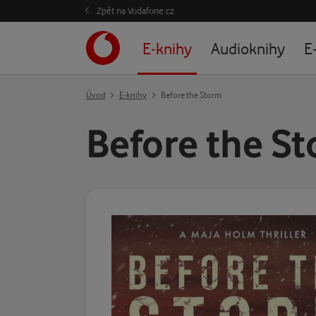
Zpět na Vodafone.cz
E-knihy
Audioknihy
E
Úvod
E-knihy
Before the Storm
Before the S