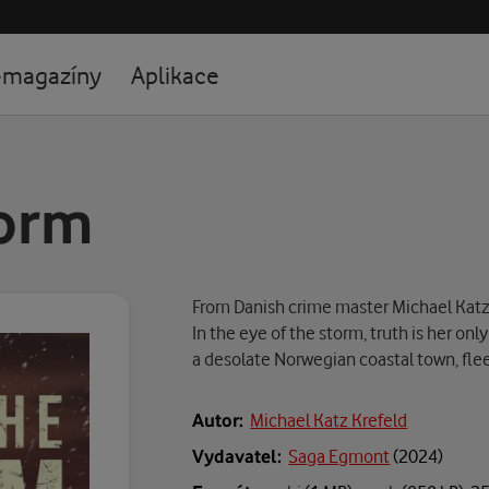
-magazíny
Aplikace
torm
From Danish crime master Michael Katz 
In the eye of the storm, truth is her onl
a desolate Norwegian coastal town, fle
Autor:
Michael Katz Krefeld
Vydavatel:
Saga Egmont
(
2024
)