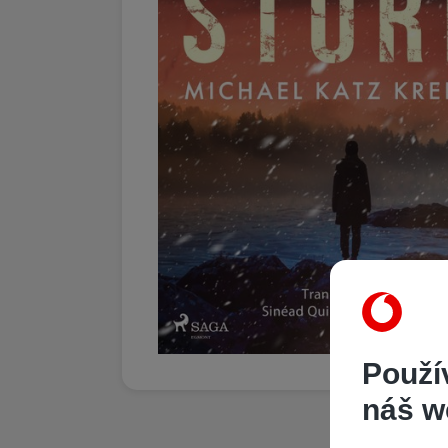
Použí
náš w