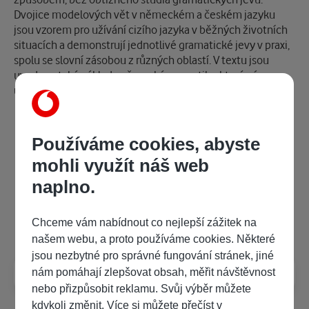
Dvojice modelových vět v německém a českém jazyku
jsou vzorem pro užívání cizího jazyka v běžných životních
situacích a demonstrují jednotlivé gramatické jevy v praxi,
spolu se slovní zásobou z různých oblastí. V textu jsou
uvedeny také základy německé gramatiky, které vám
umožní lépe pochopit příklady.
Kategorie
Používáme cookies, abyste
mohli využít náš web
E-knihy
Cizí jazyky
Naučná pro dospělé
naplno.
Často kladené dotazy
Chceme vám nabídnout co nejlepší zážitek na
našem webu, a proto používáme cookies. Některé
jsou nezbytné pro správné fungování stránek, jiné
Jak číst e-knihy?
nám pomáhají zlepšovat obsah, měřit návštěvnost
nebo přizpůsobit reklamu. Svůj výběr můžete
kdykoli změnit. Více si můžete přečíst v