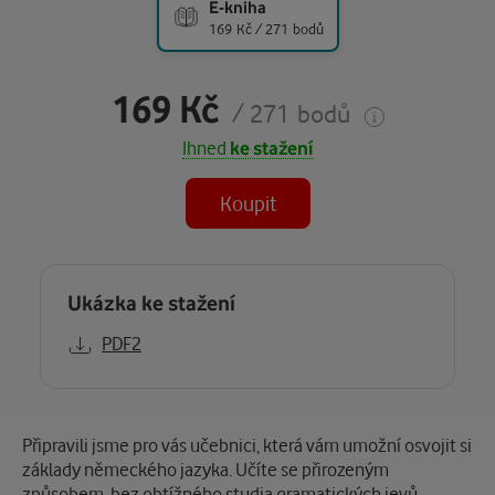
E-kniha
169 Kč / 271 bodů
169 Kč
/ 271 bodů
Ihned
ke stažení
Koupit
Ukázka ke stažení
PDF2
Popis
Připravili jsme pro vás učebnici, která vám umožní osvojit si
základy německého jazyka. Učíte se přirozeným
způsobem, bez obtížného studia gramatických jevů.