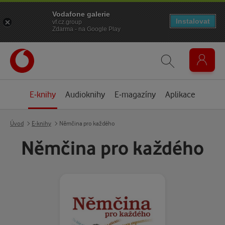
Vodafone galerie
Instalovat
vf.cz.group
Zdarma - na Google Play
E-knihy
Audioknihy
E-magazíny
Aplikace
Úvod
E-knihy
Němčina pro každého
Němčina pro každého