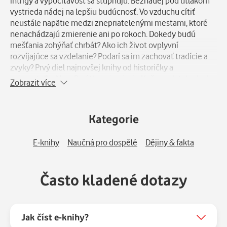
intrigy a vypočítavosť sa stupňujú. Beznádej pod útlakom
vystrieda nádej na lepšiu budúcnosť. Vo vzduchu cítiť
neustále napätie medzi znepriatelenými mestami, ktoré
nenachádzajú zmierenie ani po rokoch. Dokedy budú
mešťania zohýňať chrbát? Ako ich život ovplyvní
rozvíjajúce sa vzdelanie? Podarí sa im zachovať tradície a
zvyky? Prvý diel najnovšej knihy od historičky a
spisovateľky Nory Baráthovej opisuje Kežmarok tak, ako ho
Zobrazit více
doposiaľ nepoznáme – od najstarších čias po 15. storočie.
Nejde o vymyslené príbehy alebo literatúru faktu, ale o
nový typ literatúry – beletrizované dejiny na základe
Kategorie
skutočných príbehov, niekedy až neuveriteľných, ale
pravdivých.
E-knihy
Naučná pro dospělé
Dějiny & fakta
Často kladené dotazy
Jak číst e-knihy?