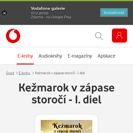
Vodafone galerie
Instalovat
vf.cz.group
Zdarma - na Google Play
E-knihy
Audioknihy
E-magazíny
Aplikace
Úvod
E-knihy
Kežmarok v zápase storočí - I. diel
Kežmarok v zápase
storočí - I. diel