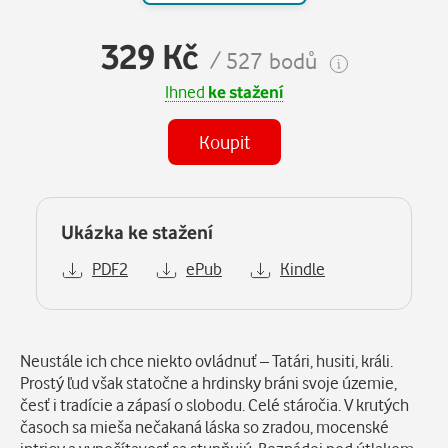
329 Kč
/ 527 bodů
Ihned
ke stažení
Koupit
Ukázka ke stažení
PDF2
ePub
Kindle
Popis
Neustále ich chce niekto ovládnuť – Tatári, husiti, králi.
Prostý ľud však statočne a hrdinsky bráni svoje územie,
česť i tradície a zápasí o slobodu. Celé stáročia. V krutých
časoch sa mieša nečakaná láska so zradou, mocenské