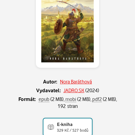
Autor:
Nora Baráthová
Vydavatel:
JADRO.SK
(
2024
)
Formát:
epub
(2 MB),
mobi
(2 MB),
pdf2
(2 MB),
192 stran
E-kniha
329 Kč / 527 bodů