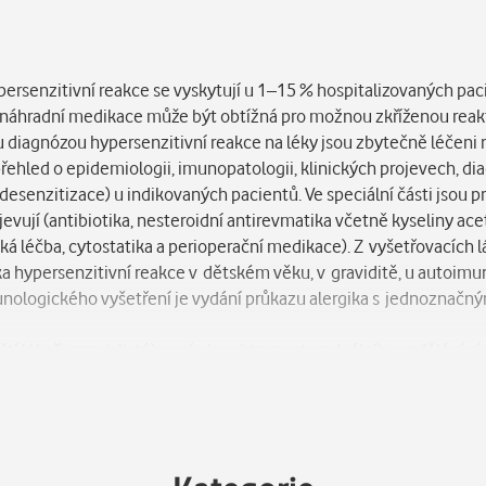
ersenzitivní reakce se vyskytují u 1–15 % hospitalizovaných pacie
ba náhradní medikace může být obtížná pro možnou zkříženou rea
 diagnózou hypersenzitivní reakce na léky jsou zbytečně léčeni 
přehled o epidemiologii, imunopatologii, klinických projevech, d
esenzitizace) u indikovaných pacientů. Ve speciální části jsou p
evují (antibiotika, nesteroidní antirevmatika včetně kyseliny acet
cká léčba, cytostatika a perioperační medikace). Z vyšetřovacích 
ka hypersenzitivní reakce v dětském věku, v graviditě, u autoim
nologického vyšetření je vydání průkazu alergika s jednoznačn
tí lékaři, specialisté) a má charakter postgraduálního vzdělávání.
e uvedeny podrobné návody k diagnostice a léčbě včetně desenzit