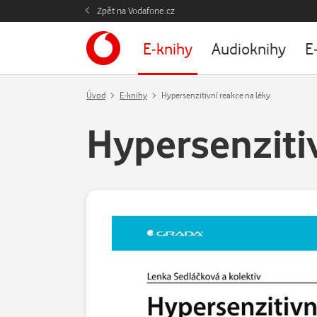
Zpět na Vodafone.cz
E-knihy
Audioknihy
E
Úvod
E-knihy
Hypersenzitivní reakce na léky
Hypersenzitiv