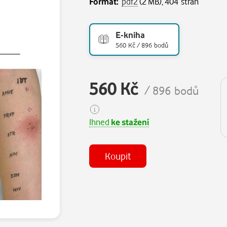
Formát:
pdf2
(2 MB), 404 stran
E-kniha
560 Kč / 896 bodů
560 Kč
/ 896 bodů
Ihned
ke stažení
Koupit