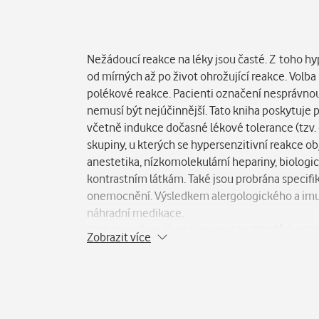
Popis
Nežádoucí reakce na léky jsou časté. Z toho hyp
od mírných až po život ohrožující reakce. Vol
polékové reakce. Pacienti označení nesprávnou
nemusí být nejúčinnější. Tato kniha poskytuje 
včetně indukce dočasné lékové tolerance (tzv. d
skupiny, u kterých se hypersenzitivní reakce obj
anestetika, nízkomolekulární hepariny, biologi
kontrastním látkám. Také jsou probrána specifi
onemocnění. Výsledkem alergologického a imu
náhradní medikace.
Kniha je určena širokému spektru lékařů (praktič
Zobrazit více
alergologie a klinická imunologie jsou v kniz
jednotlivé lékové skupiny.