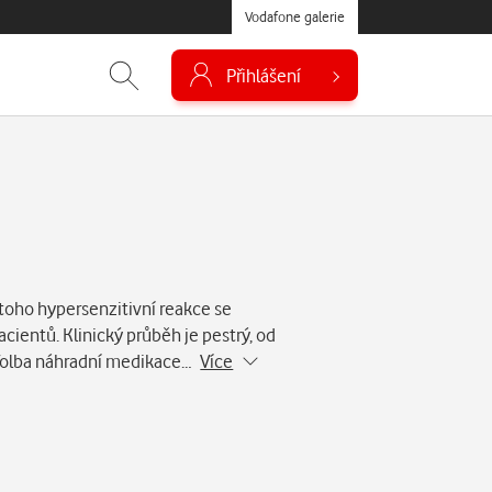
Vodafone galerie
Přihlášení
 toho hypersenzitivní reakce se
cientů. Klinický průběh je pestrý, od
. Volba náhradní medikace…
Více