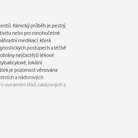
ntů. Klinický průběh je pestrý,
ktivitu nebo pro mnohočetné
náhradní medikací, která
iagnostických postupech a léčbě
robrány nejčastější lékové
ylsalicylové, lokální
látek je pozornost věnována
unitních a nádorových
ým uvedením léků zakázaných a
 Pro specialisty z oboru
izačních protokolů pro