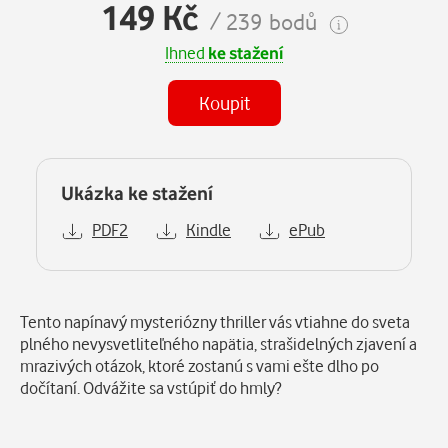
149 Kč
/ 239 bodů
Ihned
ke stažení
Koupit
Ukázka ke stažení
PDF2
Kindle
ePub
Popis
Tento napínavý mysteriózny thriller vás vtiahne do sveta
plného nevysvetliteľného napätia, strašidelných zjavení a
mrazivých otázok, ktoré zostanú s vami ešte dlho po
dočítaní. Odvážite sa vstúpiť do hmly?