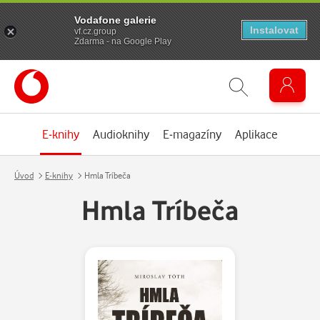
Vodafone galerie
Instalovat
vf.cz.group
Zdarma - na Google Play
E-knihy
Audioknihy
E-magazíny
Aplikace
Úvod
E-knihy
Hmla Tríbeča
Hmla Tríbeča