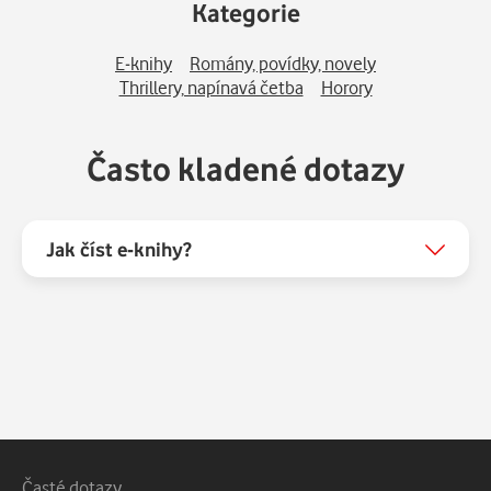
Kategorie
E-knihy
Romány, povídky, novely
Thrillery, napínavá četba
Horory
Často kladené dotazy
Jak číst e-knihy?
Vedlejší navigace
Časté dotazy