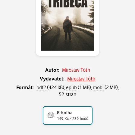
Autor:
Miroslav Tóth
Vydavatel:
Miroslav Tóth
Formát:
pdf2
(424 kB),
epub
(1 MB),
mobi
(2 MB),
52 stran
E-kniha
149 Kč / 239 bodů