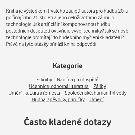
Popis
Kniha je výsledkem trvalého zaujetí autora pro hudbu 20. a
počínajícího 21. století a jeho celoživotního zájmu o
technologie. Jak artificiální komponovanou hudbu
posledních desetiletí ovlivňuje vývoj techniky? Jak se nové
technologie promítají do hudebního myšlení skladatelů?
Právě na tyto otázky přináší kniha odpovědi.
Kategorie
E-knihy
Naučná pro dospělé
Učebnice, odborná literatura
Záliby
Umění, kultura a řemesla
Společenské, humanitní vědy
Hudba, zpěvníky, příručky
Umění
Často kladené dotazy