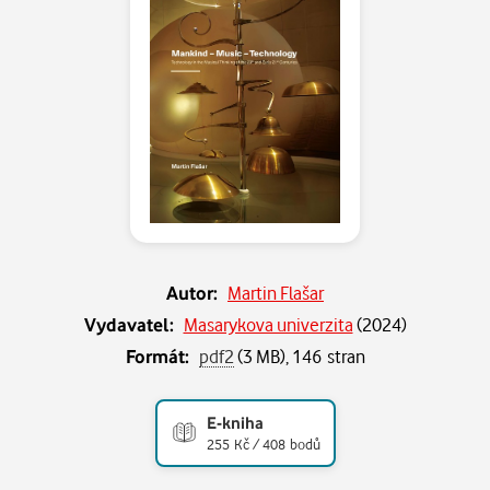
Autor:
Martin Flašar
Vydavatel:
Masarykova univerzita
(
2024
)
Formát:
pdf2
(3 MB), 146 stran
E-kniha
255 Kč / 408 bodů