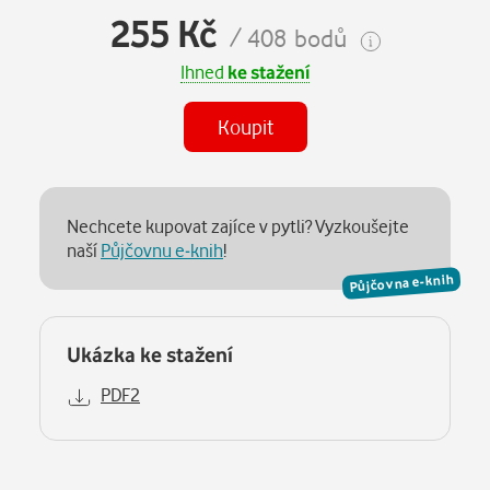
255 Kč
/ 408 bodů
Ihned
ke stažení
Koupit
Nechcete kupovat zajíce v pytli? Vyzkoušejte
naší
Půjčovnu e-knih
!
Půjčovna e-knih
Ukázka ke stažení
PDF2