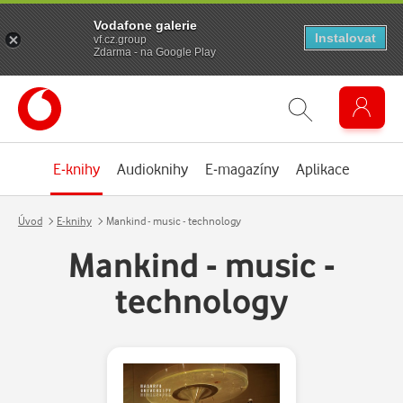
Vodafone galerie
Instalovat
vf.cz.group
Zdarma - na Google Play
E-knihy
Audioknihy
E-magazíny
Aplikace
Úvod
E-knihy
Mankind - music - technology
Mankind - music -
technology