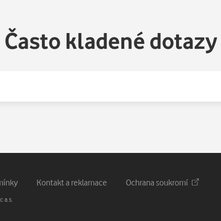
Často kladené dotazy
mínky
Kontakt a reklamace
Ochrana soukromí
 a.s.