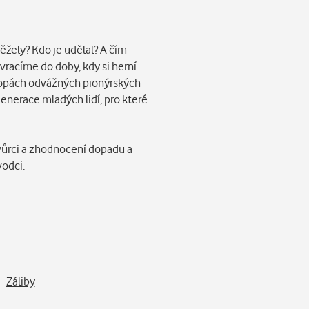
žely? Kdo je udělal? A čím
vracíme do doby, kdy si herní
stopách odvážných pionýrských
enerace mladých lidí, pro které
tvůrci a zhodnocení dopadu a
vodci.
Záliby