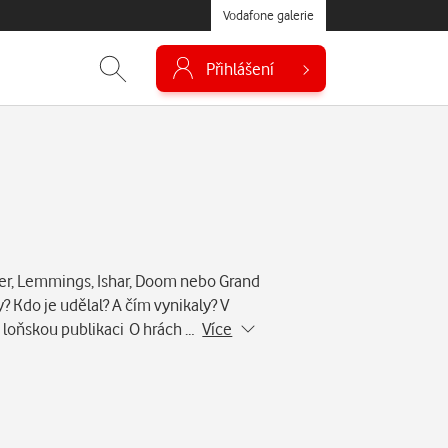
Vodafone galerie
Přihlášení
er, Lemmings, Ishar, Doom nebo Grand
? Kdo je udělal? A čím vynikaly? V
na loňskou publikaci O hrách …
Více