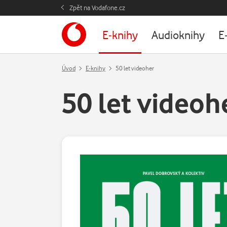
Zpět na Vodafone.cz
E-knihy
Audioknihy
E
Úvod
E-knihy
50 let videoher
50 let videoh