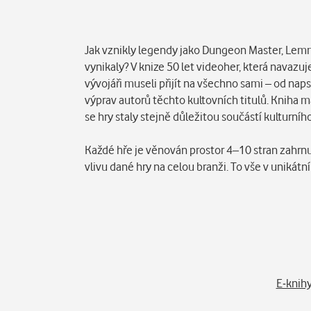
Popis
Jak vznikly legendy jako Dungeon Master, Lemm
vynikaly? V knize 50 let videoher, která navazu
vývojáři museli přijít na všechno sami – od n
výprav autorů těchto kultovních titulů. Kniha m
se hry staly stejně důležitou součástí kulturníh
Každé hře je věnován prostor 4–10 stran zahrnu
vlivu dané hry na celou branži. To vše v uniká
E-knih