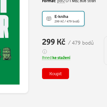
Formát:
pdf2
(71 MB), 808 stran
E-kniha
299 Kč / 479 bodů
299 Kč
/ 479 bodů
Ihned
ke stažení
Koupit