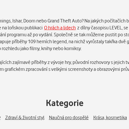
ings, Ishar, Doom nebo Grand Theft Auto? Na jakých počítačích bě
je na loňskou publikaci
O hrách a lidech
z dílny časopisu LEVEL, se 
apsání programu až po vydání. Společně se tak můžeme pustit po 
apuje příběhy 109 herních legend, na nichž vyrůstaly takřka dvě g
o rozhledu jako filmy, knihy nebo komiksy.
jících zajímavé příběhy z vývoje hry, původní rozhovory s jejich 
tním grafickém zpracování s velkými screenshoty a obrazovými prů
Kategorie
y
Zdraví & životní styl
Naučná pro dospělé
Krása, kosmetika