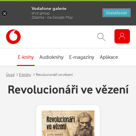
Vodafone galerie
Instalovat
vf.cz.group
Zdarma - na Google Play
E-knihy
Audioknihy
E-magazíny
Aplikace
Úvod
E-knihy
Revolucionáři ve vězení
Revolucionáři ve vězení