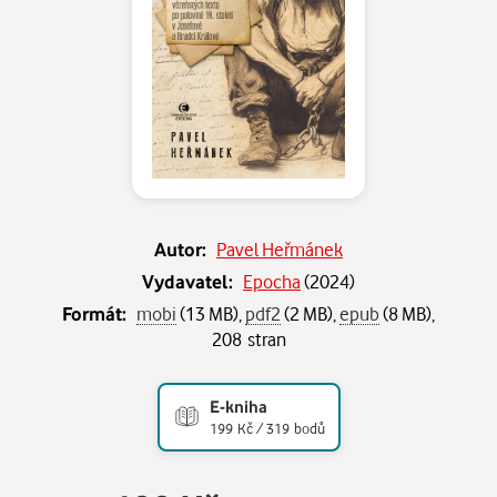
Autor:
Pavel Heřmánek
Vydavatel:
Epocha
(
2024
)
Formát:
mobi
(13 MB),
pdf2
(2 MB),
epub
(8 MB),
208 stran
E-kniha
199 Kč / 319 bodů