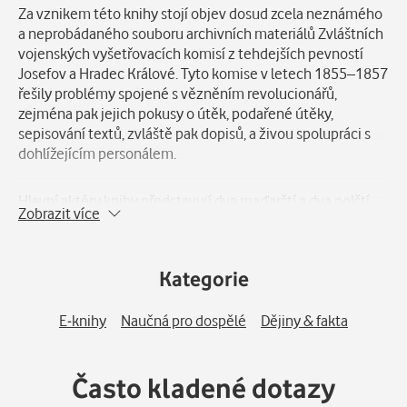
Za vznikem této knihy stojí objev dosud zcela neznámého
a neprobádaného souboru archivních materiálů Zvláštních
vojenských vyšetřovacích komisí z tehdejších pevností
Josefov a Hradec Králové. Tyto komise v letech 1855–1857
řešily problémy spojené s vězněním revolucionářů,
zejména pak jejich pokusy o útěk, podařené útěky,
sepisování textů, zvláště pak dopisů, a živou spolupráci s
dohlížejícím personálem.
Hlavní aktéry knihy představují dva maďarští a dva polští
Zobrazit více
revolucionáři, velezrádci, kteří nedobrovolně skončili právě
v pevnostech na východě Čech. Po rekonstrukci osudů a
zabavených textů těchto politických vězňů následuje
Kategorie
analýza jejich malého vězeňského společenství v Josefově.
Další část publikace tvoří srovnání známých literárních děl
z prostředí tehdejších věznic italského karbonáře Silvia
E-knihy
Naučná pro dospělé
Dějiny & fakta
Pellica a českého spisovatele a radikálního demokrata
Karla Sabiny.
Často kladené dotazy