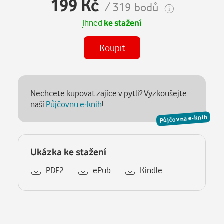
199 Kč
/ 319 bodů
Ihned
ke stažení
Koupit
Nechcete kupovat zajíce v pytli? Vyzkoušejte
naší
Půjčovnu e-knih
!
Půjčovna e-knih
Ukázka ke stažení
PDF2
ePub
Kindle
Popis