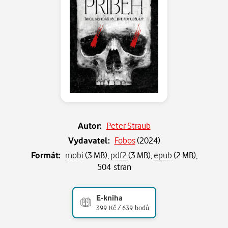
Autor:
Peter Straub
Vydavatel:
Fobos
(
2024
)
Formát:
mobi
(3 MB),
pdf2
(3 MB),
epub
(2 MB),
504 stran
E-kniha
399 Kč / 639 bodů