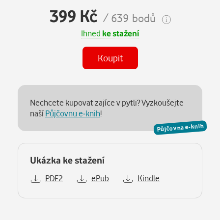
399 Kč
/ 639 bodů
Ihned
ke stažení
Koupit
Nechcete kupovat zajíce v pytli? Vyzkoušejte
naší
Půjčovnu e-knih
!
Půjčovna e-knih
Ukázka ke stažení
PDF2
ePub
Kindle