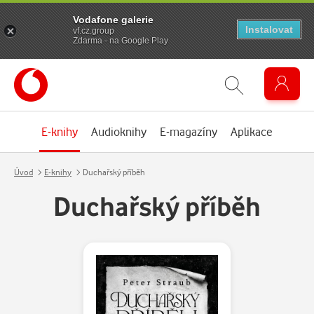
Vodafone galerie
Instalovat
vf.cz.group
Zdarma - na Google Play
E-knihy
Audioknihy
E-magazíny
Aplikace
Úvod
E-knihy
Duchařský příběh
Duchařský příběh