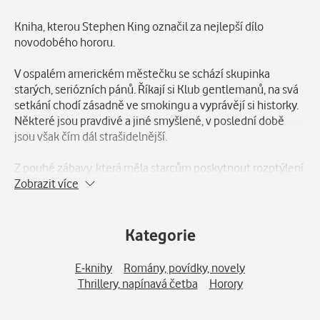
Popis
Kniha, kterou Stephen King označil za nejlepší dílo
novodobého hororu.
V ospalém americkém městečku se schází skupinka
starých, seriózních pánů. Říkají si Klub gentlemanů, na svá
setkání chodí zásadně ve smokingu a vyprávějí si historky.
Některé jsou pravdivé a jiné smyšlené, v poslední době
jsou však čím dál strašidelnější.
Z pouhé zábavy, která měla starcům poskytnout rozptýlení
v poklidném životě, se postupem času stane noční můra.
Zobrazit více
Jeden příběh se neustále vrací, a nepronásleduje jen je, ale
nakonec i celé město. Příběh o něčem, co kdysi dávno
spáchali.
Kategorie
Nejdřív přijdou zlé sny, poté různé děsivé jevy a s nimi i
E-knihy
Romány, povídky, novely
poznání, že minulost nikdo nemůže pohřbít navždy.
Thrillery, napínavá četba
Horory
Důležitou roli v podivuhodných a tragických událostech,
které se hrdinům dějí, hraje krásná žena mnoha tváří a její