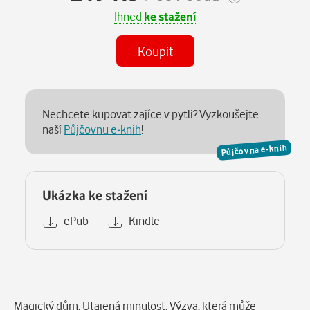
Ihned
ke stažení
Koupit
Nechcete kupovat zajíce v pytli? Vyzkoušejte
naší
Půjčovnu e-knih
!
Půjčovna e-knih
Ukázka ke stažení
ePub
Kindle
Popis
Magický dům. Utajená minulost. Výzva, která může