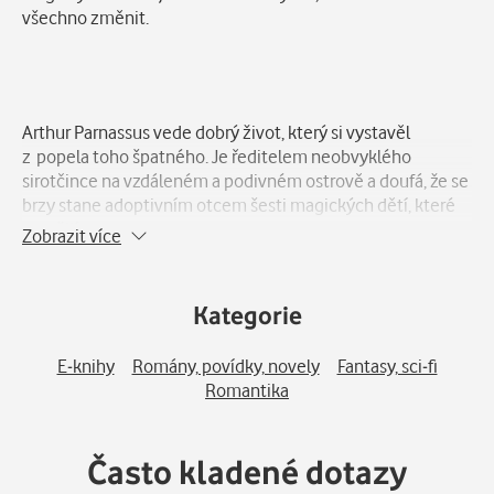
všechno změnit.
Arthur Parnassus vede dobrý život, který si vystavěl
z popela toho špatného. Je ředitelem neobvyklého
sirotčince na vzdáleném a podivném ostrově a doufá, že se
brzy stane adoptivním otcem šesti magických dětí, které
tam žijí.
Zobrazit více
Cesta k tomu však není jednoduchá. Přestože spolu
s Linusem Bakerem, bývalým pracovníkem Oddělení péče
Kategorie
o magickou mládež a láskou Arthurova života, odhalili
světu, jak vládní sirotčince fungují, strach z magie stále
E-knihy
Romány, povídky, novely
Fantasy, sci-fi
rezonuje. A ne každý má radost z veřejného slyšení, na
Romantika
němž má Arthur podat své svědectví.
Často kladené dotazy
V pokračování Domu v blankytně modrém moři se
Arthurova nesourodá magická rodina musí popasovat s