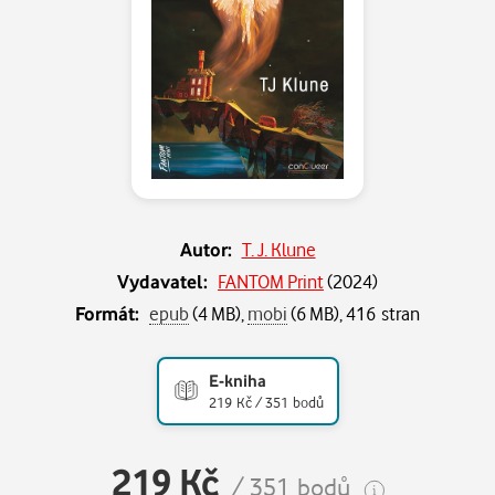
Autor:
T. J. Klune
Vydavatel:
FANTOM Print
(
2024
)
Formát:
epub
(4 MB),
mobi
(6 MB), 416 stran
E-kniha
219 Kč / 351 bodů
219 Kč
/ 351 bodů