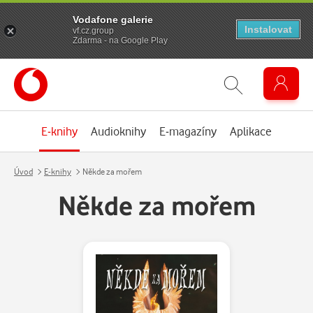
Vodafone galerie
Instalovat
vf.cz.group
Zdarma - na Google Play
E-knihy
Audioknihy
E-magazíny
Aplikace
Úvod
E-knihy
Někde za mořem
Někde za mořem