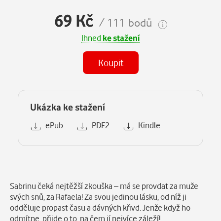
69 Kč
/ 111 bodů
Ihned
ke stažení
Koupit
Ukázka ke stažení
ePub
PDF2
Kindle
Popis
Sabrinu čeká nejtěžší zkouška – má se provdat za muže
svých snů, za Rafaela! Za svou jedinou lásku, od níž ji
odděluje propast času a dávných křivd. Jenže když ho
odmítne, přijde o to, na čem jí nejvíce záleží!