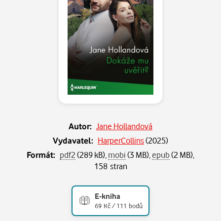
Autor:
Jane Hollandová
Vydavatel:
HarperCollins
(
2025
)
Formát:
pdf2
(289 kB),
mobi
(3 MB),
epub
(2 MB),
158 stran
E-kniha
69 Kč / 111 bodů