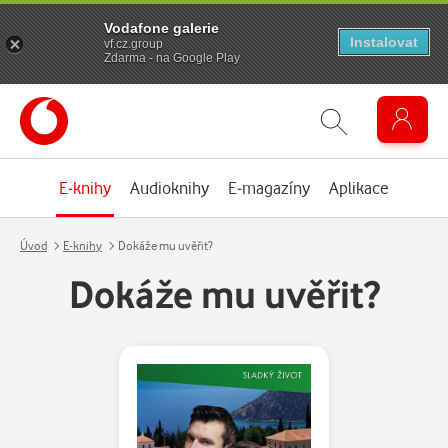
Vodafone galerie
Instalovat
vf.cz.group
Zdarma - na Google Play
E-knihy
Audioknihy
E-magazíny
Aplikace
Úvod
E-knihy
Dokáže mu uvěřit?
Dokáže mu uvěřit?