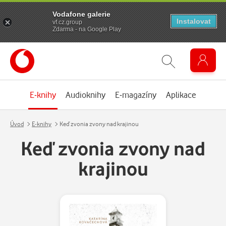
Vodafone galerie
Instalovat
vf.cz.group
Zdarma - na Google Play
E-knihy
Audioknihy
E-magazíny
Aplikace
Úvod
E-knihy
Keď zvonia zvony nad krajinou
Keď zvonia zvony nad
krajinou