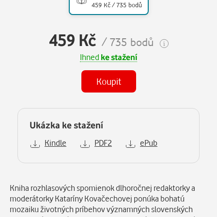
459 Kč / 735 bodů
459 Kč
/ 735 bodů
Ihned
ke stažení
Koupit
Ukázka ke stažení
Kindle
PDF2
ePub
Popis
Kniha rozhlasových spomienok dlhoročnej redaktorky a
moderátorky Kataríny Kovačechovej ponúka bohatú
mozaiku životných príbehov významných slovenských