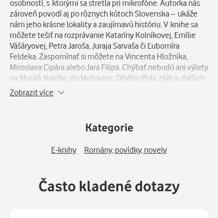
osobností, s ktorými sa stretla pri mikrofóne. Autorka nás
zároveň povodí aj po rôznych kútoch Slovenska – ukáže
nám jeho krásne lokality a zaujímavú históriu. V knihe sa
môžete tešiť na rozprávanie Kataríny Kolníkovej, Emílie
Vášáryovej, Petra Jaroša, Juraja Sarvaša či Ľubomíra
Feldeka. Zaspomínať si môžete na Vincenta Hložníka,
Miroslava Cipára alebo Jara Filipa. Chýbať nebudú ani výlety
na Muráň, Kalište, do Mošoviec, Dlhého Poľa, Hýb a ďalších
miest. Dočítate sa toho však oveľa viac – nechajte sa teda
Zobrazit více
unášať zvukom zvonov, ktorý sa rozlieha nad krajinou...
Kategorie
E-knihy
Romány, povídky, novely
Často kladené dotazy