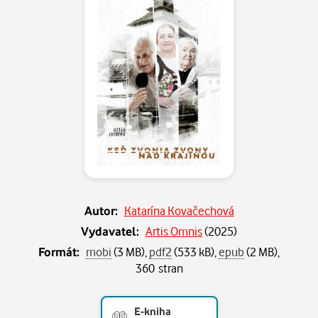
Autor:
Katarína Kovačechová
Vydavatel:
Artis Omnis
(
2025
)
Formát:
mobi
(3 MB),
pdf2
(533 kB),
epub
(2 MB),
360 stran
E-kniha