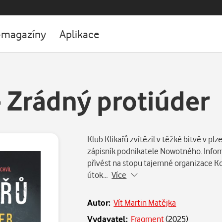
-magazíny
Aplikace
- Zrádný protiúder
Klub Klikařů zvítězil v těžké bitvě v pl
zápisník podnikatele Nowotného. Infor
přivést na stopu tajemné organizace Ko
útok…
Více
Autor:
Vít Martin Matějka
Vydavatel:
Fragment
(
2025
)