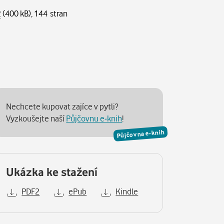
2
(400 kB), 144 stran
Nechcete kupovat zajíce v pytli?
Vyzkoušejte naší
Půjčovnu e-knih
!
Půjčovna e-knih
Ukázka ke stažení
PDF2
ePub
Kindle