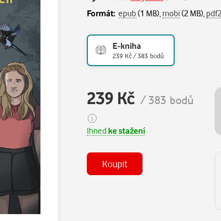
Formát:
epub
(1 MB),
mobi
(2 MB),
pdf
E-kniha
239 Kč / 383 bodů
239 Kč
/ 383 bodů
Ihned
ke stažení
Koupit