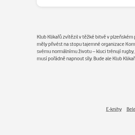
Popis
Klub Klikařů zvítězil v těžké bitvě v plzeňské
měly přivést na stopu tajemné organizace Komis
svému normálnímu životu – kluci trénují rugby,
musí pořádně napnout síly. Bude ale Klub Klika
E-knihy
Bele