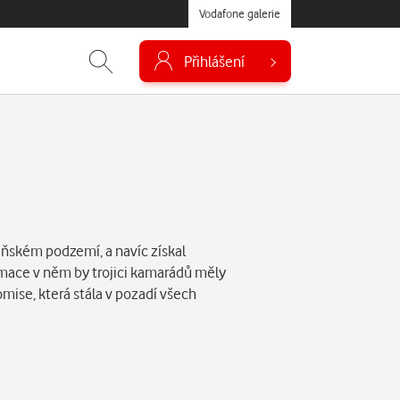
Vodafone galerie
Přihlášení
zeňském podzemí, a navíc získal
mace v něm by trojici kamarádů měly
mise, která stála v pozadí všech