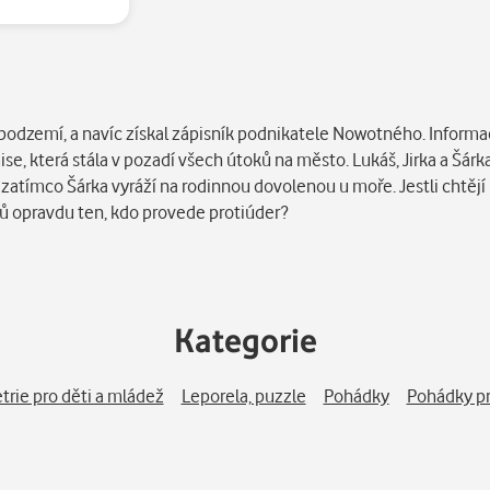
m podzemí, a navíc získal zápisník podnikatele Nowotného. Inform
e, která stála v pozadí všech útoků na město. Lukáš, Jirka a Šárk
 zatímco Šárka vyráží na rodinnou dovolenou u moře. Jestli chtějí
řů opravdu ten, kdo provede protiúder?
Kategorie
trie pro děti a mládež
Leporela, puzzle
Pohádky
Pohádky pr