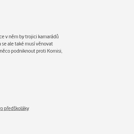
ace v něm by trojici kamarádů
a se ale také musí věnovat
 něco podniknout proti Komisi,
o předškoláky