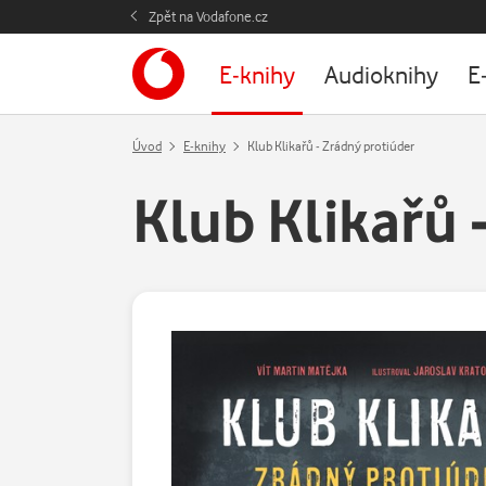
Zpět na Vodafone.cz
E-knihy
Audioknihy
E
Úvod
E-knihy
Klub Klikařů - Zrádný protiúder
Klub Klikařů 