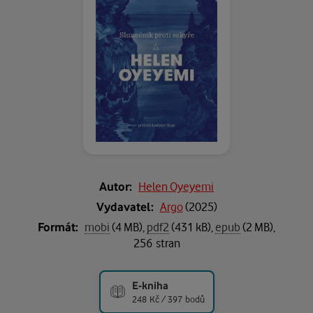
Autor:
Helen Oyeyemi
Vydavatel:
Argo
(
2025
)
Formát:
mobi
(4 MB),
pdf2
(431 kB),
epub
(2 MB),
256 stran
E-kniha
248 Kč / 397 bodů