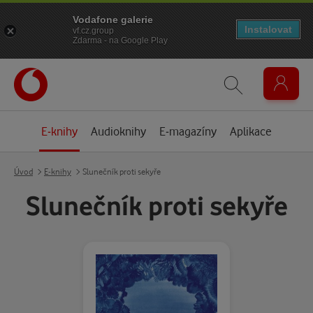
Vodafone galerie
Instalovat
vf.cz.group
Zdarma - na Google Play
E-knihy
Audioknihy
E-magazíny
Aplikace
Úvod
E-knihy
Slunečník proti sekyře
Slunečník proti sekyře