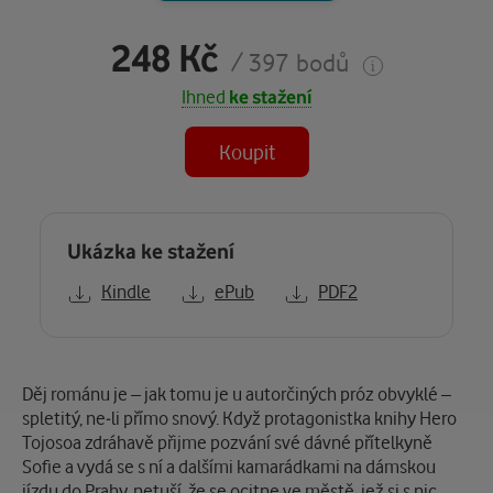
248 Kč
/ 397 bodů
Ihned
ke stažení
Koupit
Ukázka ke stažení
Kindle
ePub
PDF2
Popis
Děj románu je – jak tomu je u autorčiných próz obvyklé –
spletitý, ne-li přímo snový. Když protagonistka knihy Hero
Tojosoa zdráhavě přijme pozvání své dávné přítelkyně
Sofie a vydá se s ní a dalšími kamarádkami na dámskou
jízdu do Prahy, netuší, že se ocitne ve městě, jež si s nic