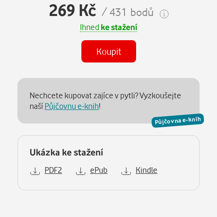
269 Kč
/ 431 bodů
Ihned
ke stažení
Koupit
Nechcete kupovat zajíce v pytli? Vyzkoušejte
naší
Půjčovnu e-knih
!
Půjčovna e-knih
Ukázka ke stažení
PDF2
ePub
Kindle
Popis