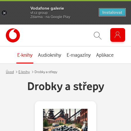
Vodafone galerie
Instalovat
vf.cz.group
Zdarma - na Google Play
E-knihy
Audioknihy
E-magazíny
Aplikace
Úvod
E-knihy
Drobky a střepy
Drobky a střepy