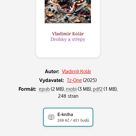
Autor:
Vladimír Kolár
Vydavatel:
Tz-One
(
2025
)
Formát:
epub
(2 MB),
mobi
(3 MB),
pdf2
(1 MB),
248 stran
E-kniha
269 Kč / 431 bodů