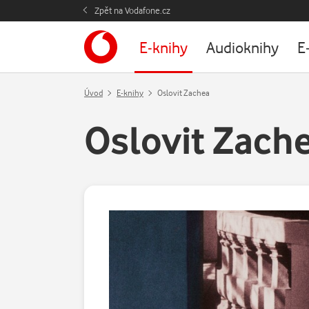
Zpět na Vodafone.cz
E-knihy
Audioknihy
E
Úvod
E-knihy
Oslovit Zachea
Oslovit Zach