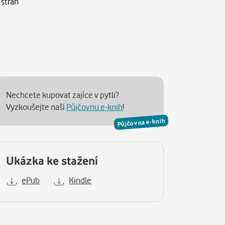
 stran
Nechcete kupovat zajíce v pytli?
Vyzkoušejte naší
Půjčovnu e-knih
!
Půjčovna e-knih
Ukázka ke stažení
ePub
Kindle