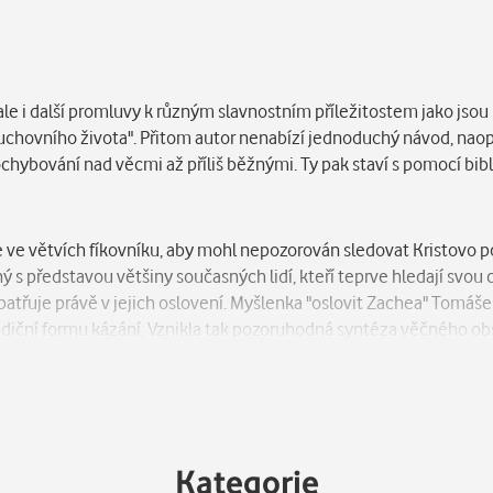
 ale i další promluvy k různým slavnostním příležitostem jako jsou
duchovního života". Přitom autor nenabízí jednoduchý návod, na
chybování nad věcmi až příliš běžnými. Ty pak staví s pomocí bib
se ve větvích fíkovníku, aby mohl nepozorován sledovat Kristovo 
 s představou většiny současných lidí, kteří teprve hledají svou c
patřuje právě v jejich oslovení. Myšlenka "oslovit Zachea" Tomáš
 tradiční formu kázání. Vznikla tak pozoruhodná syntéza věčného o
utorovy osobnosti.
Kategorie