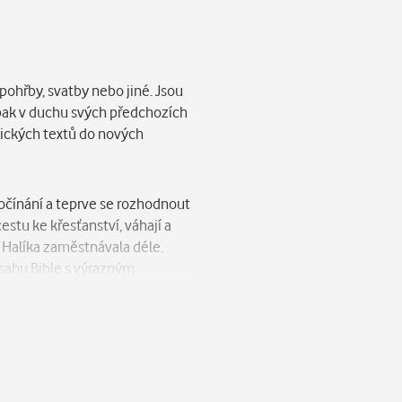
 pohřby, svatby nebo jiné. Jsou
opak v duchu svých předchozích
lických textů do nových
počínání a teprve se rozhodnout
estu ke křesťanství, váhají a
e Halíka zaměstnávala déle.
bsahu Bible s výrazným