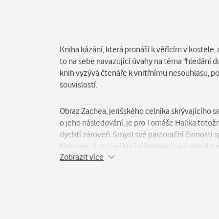
Popis
Kniha kázání, která pronáší k věřícím v kostele,
to na sebe navazující úvahy na téma "hledání 
knih vyzývá čtenáře k vnitřnímu nesouhlasu, po
souvislostí.
Obraz Zachea, jerišského celníka skrývajícího 
o jeho následování, je pro Tomáše Halíka totožný
dychtí zároveň. Smysl své pastorační činnosti s
Nakonec si pro její knižní konkretizaci vybral
Zobrazit více
aktualizujícím dobovým vkladem a nasazením a