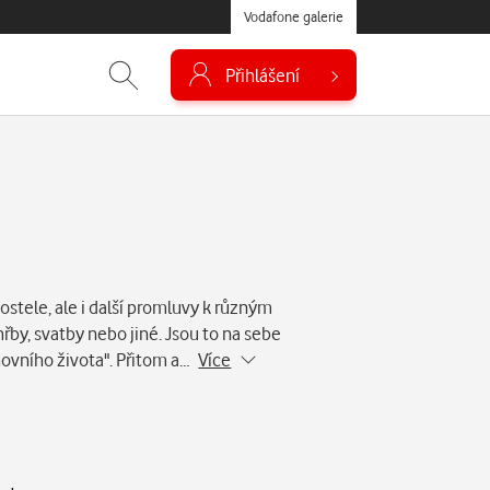
Vodafone galerie
Přihlášení
kostele, ale i další promluvy k různým
řby, svatby nebo jiné. Jsou to na sebe
hovního života". Přitom a…
Více