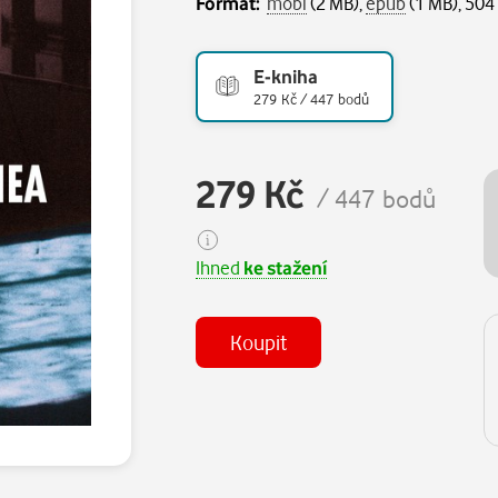
Formát:
mobi
(2 MB),
epub
(1 MB), 504
E-kniha
279 Kč / 447 bodů
279 Kč
/ 447 bodů
Ihned
ke stažení
Koupit