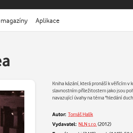
-magazíny
Aplikace
ea
Kniha kázání, která pronáší k věřícím v 
slavnostním příležitostem jako jsou poh
navazující úvahy na téma "hledání duc
Autor:
Tomáš Halík
Vydavatel:
NLN s.r.o.
(
2012
)