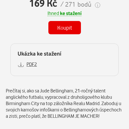
169 Kč
/ 271 bodů
Ihned
ke stažení
Koupit
Ukázka ke stažení
PDF2
Popis
Prečítaj si, ako sa Jude Bellingham, 21-ročný talent
anglického futbalu, vypracoval z druholigového klubu
Birmingham City na top záložníka Realu Madrid. Zaboduj u
svojich kamošov infoškami o Bellinghamových úspechoch
a zisti, prečo platí, že BELLINGHAM JE MACHER!