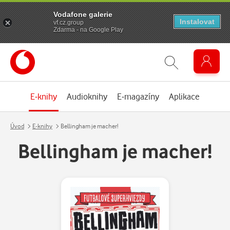
Vodafone galerie
Instalovat
vf.cz.group
Zdarma - na Google Play
E-knihy
Audioknihy
E-magazíny
Aplikace
Úvod
E-knihy
Bellingham je macher!
Bellingham je macher!