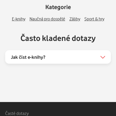
Kategorie
E-knihy
Naučná pro dospělé
Záliby
Sport & hry
Často kladené dotazy
Jak číst e-knihy?
Patička webu
Vedlejší navigace
Časté dotazy