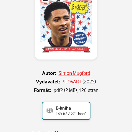
Autor:
Simon Mugford
Vydavatel:
SLOVART
(
2025
)
Formát:
pdf2
(2 MB), 128 stran
E-kniha
169 Kč / 271 bodů