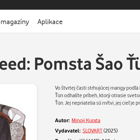
-magazíny
Aplikace
eed: Pomsta Šao Ťü
Vo štvrtej časti strhujúcej mangy podľa
Ťün odhalíte príbeh, ktorý otrasie sveto
Ťün. Jej nepriatelia sú mŕtvi, jej cieľ je
Autor:
Minoji Kurata
Vydavatel:
SLOVART
(
2025
)