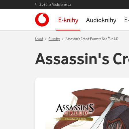
Zpět na Vodafone.cz
E-knihy
Audioknihy
E
Úvod
E-knihy
Assassin's Creed: Pomsta Šao Ťün (4)
Assassin's Cr