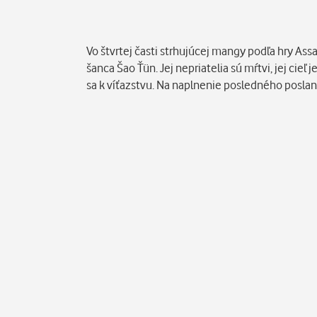
Popis
Vo štvrtej časti strhujúcej mangy podľa hry Assa
šanca Šao Ťün. Jej nepriatelia sú mŕtvi, jej cieľ 
sa k víťazstvu. Na naplnenie posledného poslan