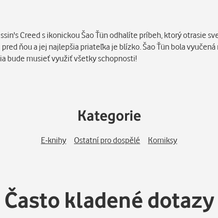
ssin's Creed s ikonickou Šao Ťün odhalíte príbeh, ktorý otrasie sv
je pred ňou a jej najlepšia priateľka je blízko. Šao Ťün bola vyučená
ia bude musieť využiť všetky schopnosti!
Kategorie
E-knihy
Ostatní pro dospělé
Komiksy
Často kladené dotazy