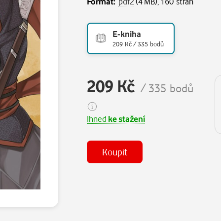
Formát:
pdf2
(4 MB), 160 stran
E-kniha
209 Kč / 335 bodů
209 Kč
/ 335 bodů
Ihned
ke stažení
Koupit