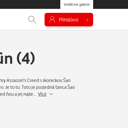
Vodafone galerie
Přihlášení
n (4)
 hry Assassin's Creed s ikonickou Šao
m. Je to tu. Toto je posledná šanca Šao
 pred ňou a jej najle…
Více