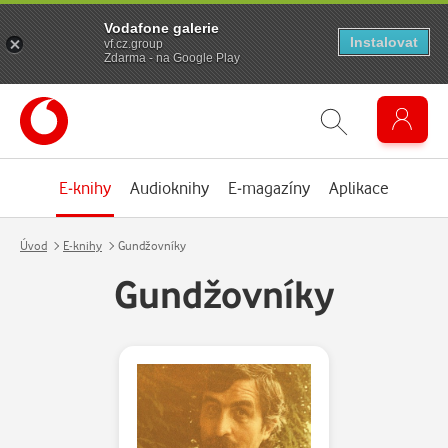
Vodafone galerie
Instalovat
vf.cz.group
Zdarma - na Google Play
E-knihy
Audioknihy
E-magazíny
Aplikace
Úvod
E-knihy
Gundžovníky
Gundžovníky