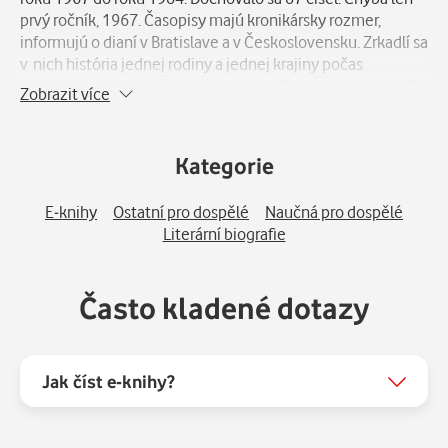
prvý ročník, 1967. Časopisy majú kronikársky rozmer,
informujú o dianí v Bratislave a v Československu. Zrkadlí sa
v nich história jednej rodiny a jednej krajiny počas
normalizácie opísaná originálnym pohľadom pozorovateľa
Zobrazit více
z Dunajskej ulice, kde sa aj v týchto časoch zachoval
ostrovček slobody. Julo texty písal na stroji a ručne ich
ilustroval. Vychádzali v dvoch exemplároch, jeden
Kategorie
smeroval do Ameriky, druhý do Švajčiarska. Po 50 rokoch sa
Gundžovníky vynárajú zo Satinského pozostalosti vďaka
E-knihy
Ostatní pro dospělé
Naučná pro dospělé
editorskej práci dcéry Lucie Molnár Satinskej. Komu sa
Literární biografie
kniha môže páčiť: Milovníkov príbehov Jula Satinského.
Často kladené dotazy
Jak číst e-knihy?