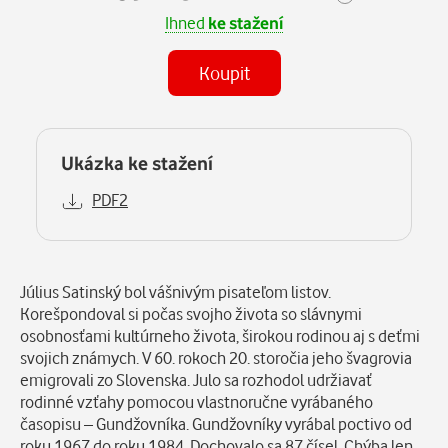
Ihned
ke stažení
Koupit
Ukázka ke stažení
PDF2
Popis
Július Satinský bol vášnivým pisateľom listov.
Korešpondoval si počas svojho života so slávnymi
osobnosťami kultúrneho života, širokou rodinou aj s deťmi
svojich známych. V 60. rokoch 20. storočia jeho švagrovia
emigrovali zo Slovenska. Julo sa rozhodol udržiavať
rodinné vzťahy pomocou vlastnoručne vyrábaného
časopisu – Gundžovníka. Gundžovníky vyrábal poctivo od
roku 1967 do roku 1984. Dochovalo sa 87 čísel. Chýba len