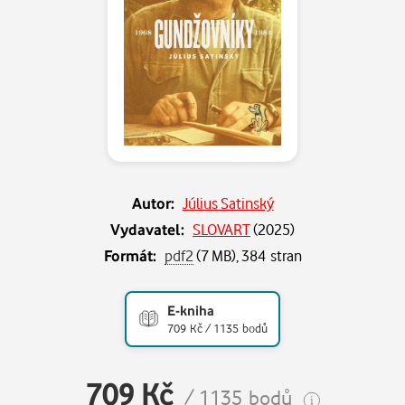
Autor:
Július Satinský
Vydavatel:
SLOVART
(
2025
)
Formát:
pdf2
(7 MB), 384 stran
E-kniha
709 Kč / 1135 bodů
709 Kč
/ 1135 bodů