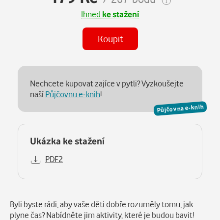
Ihned
ke stažení
Koupit
Nechcete kupovat zajíce v pytli? Vyzkoušejte
naší
Půjčovnu e-knih
!
Půjčovna e-knih
Ukázka ke stažení
PDF2
Popis
Byli byste rádi, aby vaše děti dobře rozuměly tomu, jak
plyne čas? Nabídněte jim aktivity, které je budou bavit!