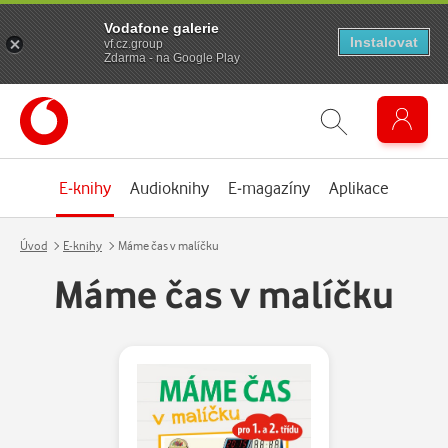
Vodafone galerie
Instalovat
vf.cz.group
Zdarma - na Google Play
E-knihy
Audioknihy
E-magazíny
Aplikace
Úvod
E-knihy
Máme čas v malíčku
Máme čas v malíčku