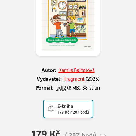
Autor:
Kamila Balharová
Vydavatel:
Fragment
(
2025
)
Formát:
pdf2
(8 MB), 88 stran
E-kniha
179 Kč / 287 bodů
179 Kč
/ 287 bodů