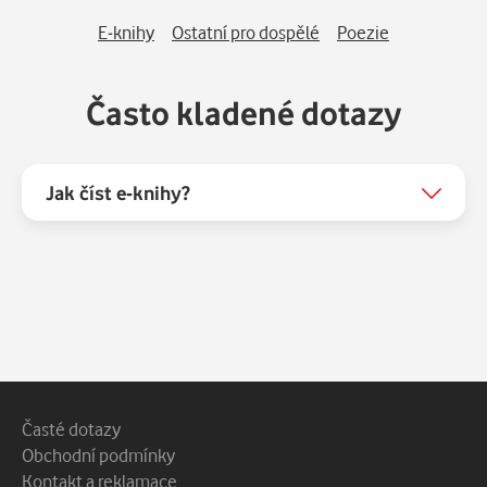
E-knihy
Ostatní pro dospělé
Poezie
Často kladené dotazy
Jak číst e-knihy?
Patička webu
Vedlejší navigace
Časté dotazy
Obchodní podmínky
Kontakt a reklamace