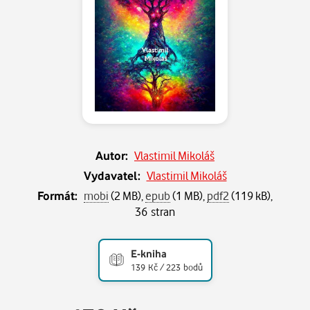
Autor:
Vlastimil Mikoláš
Vydavatel:
Vlastimil Mikoláš
Formát:
mobi
(2 MB),
epub
(1 MB),
pdf2
(119 kB),
36 stran
E-kniha
139 Kč / 223 bodů