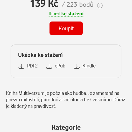
139 Kč
/ 223 bodů
Ihned
ke stažení
Koupit
Ukázka ke stažení
PDF2
ePub
Kindle
Popis
Kniha Multiverzum je poézia ako hudba. Je zameraná na
poéziu milostnú, prírodnú a sociálnu a tiež vesmírnu. Dôraz
je kladený na pravdivosť.
Kategorie