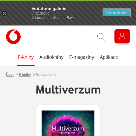
Vodafone galerie
Instalovat
vf.cz.group
Zdarma - na Google Play
E-knihy
Audioknihy
E-magazíny
Aplikace
Úvod
E-knihy
Multiverzum
Multiverzum