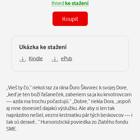
Ihned
ke stažení
Koupit
Ukázka ke stažení
Kindle
ePub
Popis
„Vieš ty čo,“ riekol raz za rána Ďuro Škvorec k svojej Dore,
„keď je ten boží fašaneček, zaberiem sa ja ku kmotrovcom
— azda ma trochu počastujú.“ „Dobre,“ riekla Dora, „aspoň
aj mne donesieš dajakú výslužku. Ale aby si len tak
naprázdno nešiel, vezmi krstniatku pár tých lieskovcov — i
tak sú deravé…“ Humoristická poviedka zo Zlatého fondu
SME.