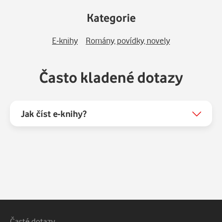
Kategorie
E-knihy
Romány, povídky, novely
Často kladené dotazy
Jak číst e-knihy?
Vedlejší navigace
Časté dotazy