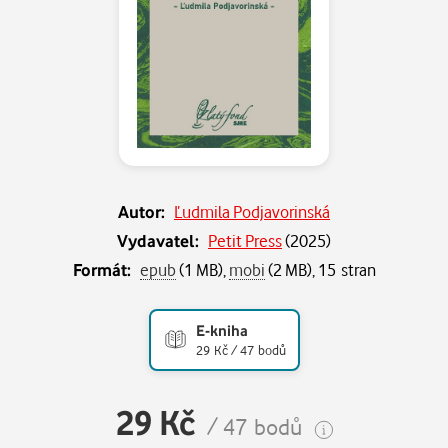
Autor:
Ľudmila Podjavorinská
Vydavatel:
Petit Press
(
2025
)
Formát:
epub
(1 MB),
mobi
(2 MB), 15 stran
E-kniha
29 Kč / 47 bodů
29 Kč
/ 47 bodů