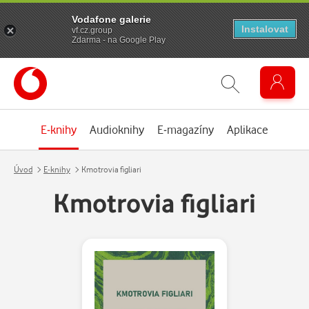
Vodafone galerie
Instalovat
vf.cz.group
Zdarma - na Google Play
E-knihy
Audioknihy
E-magazíny
Aplikace
Úvod
E-knihy
Kmotrovia figliari
Kmotrovia figliari