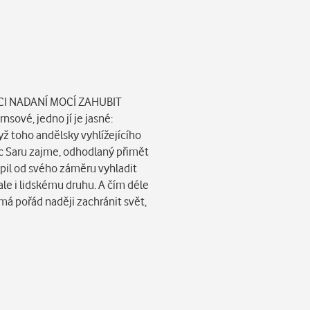
DCI NADANÍ MOCÍ ZAHUBIT
sové, jedno jí je jasné:
yž toho andělsky vyhlížejícího
dec Saru zajme, odhodlaný přimět
upil od svého záměru vyhladit
ale i lidskému druhu. A čím déle
 má pořád naději zachránit svět,