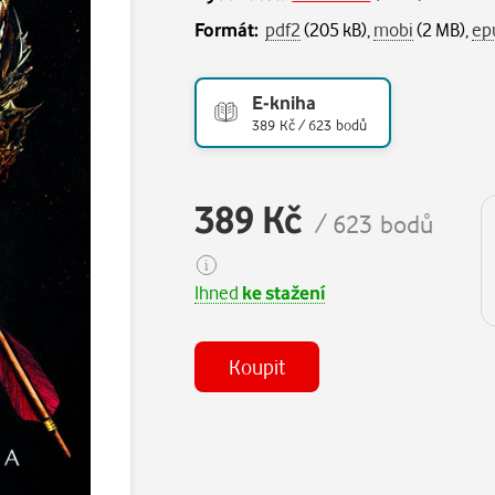
Formát:
pdf2
(205 kB),
mobi
(2 MB),
ep
E-kniha
389 Kč / 623 bodů
389 Kč
/ 623 bodů
Ihned
ke stažení
Koupit