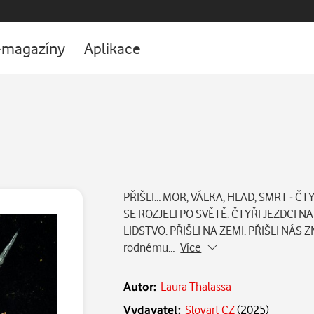
-magazíny
Aplikace
PŘIŠLI… MOR, VÁLKA, HLAD, SMRT - ČT
SE ROZJELI PO SVĚTĚ. ČTYŘI JEZDCI 
LIDSTVO. PŘIŠLI NA ZEMI. PŘIŠLI NÁS ZNI
rodnému…
Více
Autor:
Laura Thalassa
Vydavatel:
Slovart CZ
(
2025
)