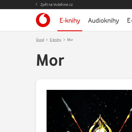
Zpět na Vodafone.cz
E-knihy
Audioknihy
E
Úvod
E-knihy
Mor
Mor