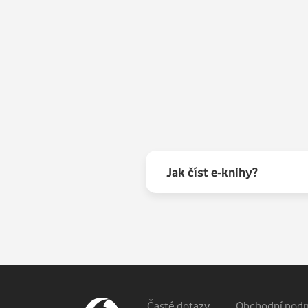
Jak číst e-knihy?
Časté dotazy
Obchodní pod