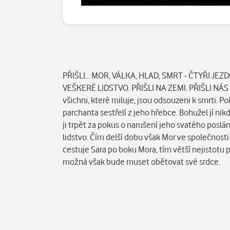
Popis
PŘIŠLI… MOR, VÁLKA, HLAD, SMRT - ČTYŘI JEZ
VEŠKERÉ LIDSTVO. PŘIŠLI NA ZEMI. PŘIŠLI NÁS ZN
všichni, které miluje, jsou odsouzeni k smrti. 
parchanta sestřelí z jeho hřebce. Bohužel jí ni
ji trpět za pokus o narušení jeho svatého poslá
lidstvo. Čím delší dobu však Mor ve společnosti 
cestuje Sara po boku Mora, tím větší nejistotu 
možná však bude muset obětovat své srdce.