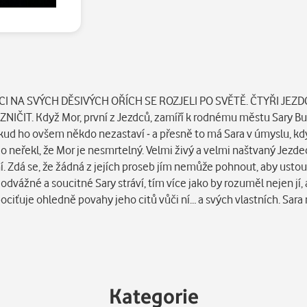
DCI NA SVÝCH DĚSIVÝCH OŘÍCH SE ROZJELI PO SVĚTĚ. ČTYŘI JEZ
IČIT. Když Mor, první z Jezdců, zamíří k rodnému městu Sary Burn
Pokud ho ovšem někdo nezastaví - a přesně to má Sara v úmyslu, kd
kdo neřekl, že Mor je nesmrtelný. Velmi živý a velmi naštvaný Jez
ní. Zdá se, že žádná z jejích proseb jím nemůže pohnout, aby usto
odvážné a soucitné Sary stráví, tím více jako by rozuměl nejen jí, 
pociťuje ohledně povahy jeho citů vůči ní… a svých vlastních. Sara
Kategorie