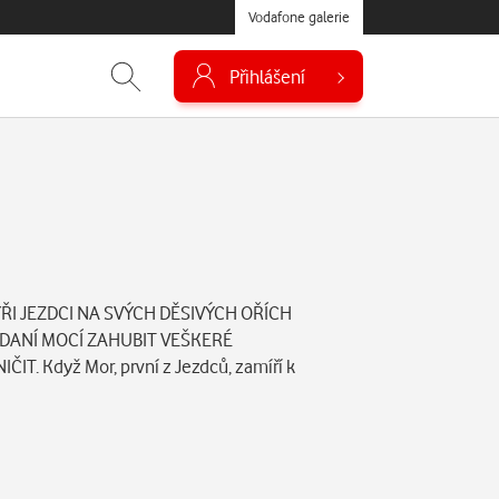
Vodafone galerie
Přihlášení
YŘI JEZDCI NA SVÝCH DĚSIVÝCH OŘÍCH
NADANÍ MOCÍ ZAHUBIT VEŠKERÉ
ČIT. Když Mor, první z Jezdců, zamíří k