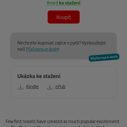
Ihned
ke stažení
Koupit
Nechcete kupovat zajíce v pytli? Vyzkoušejte
naší
Půjčovnu e-knih
!
Půjčovna e-knih
Ukázka ke stažení
Kindle
ePub
Popis
Few first novels have created as much popular excitement