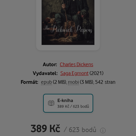
Autor:
Charles Dickens
Vydavatel:
Saga Egmont
(
2021
)
Formát:
epub
(2 MB),
mobi
(3 MB), 542 stran
E-kniha
389 Kč / 623 bodů
389 Kč
/ 623 bodů