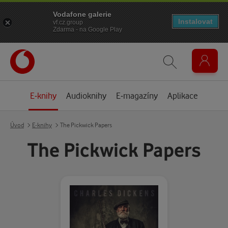
Vodafone galerie
Instalovat
vf.cz.group
Zdarma - na Google Play
E-knihy
Audioknihy
E-magazíny
Aplikace
Úvod
E-knihy
The Pickwick Papers
The Pickwick Papers