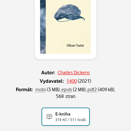
Autor:
Charles Dickens
Vydavatel:
1400
(
2021
)
Formát:
mobi
(3 MB),
epub
(2 MB),
pdf2
(409 kB),
568 stran
E-kniha
319 Kč / 511 bodů