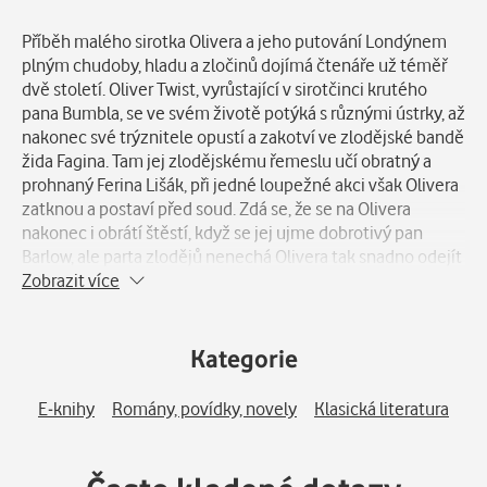
Popis
Příběh malého sirotka Olivera a jeho putování Londýnem
plným chudoby, hladu a zločinů dojímá čtenáře už téměř
dvě století. Oliver Twist, vyrůstající v sirotčinci krutého
pana Bumbla, se ve svém životě potýká s různými ústrky, až
nakonec své trýznitele opustí a zakotví ve zlodějské bandě
žida Fagina. Tam jej zlodějskému řemeslu učí obratný a
prohnaný Ferina Lišák, při jedné loupežné akci však Olivera
zatknou a postaví před soud. Zdá se, že se na Olivera
nakonec i obrátí štěstí, když se jej ujme dobrotivý pan
Barlow, ale parta zlodějů nenechá Olivera tak snadno odejít
a jednoho dne jej jednoduše unesou zpátky k Faginovi. Pak
Zobrazit více
ho čekají další spletité události, související s jeho nejasným
a tajemným původem. Ukáže se, že Oliver má
pravděpodobně nárok na značné dědictví, je tu však ještě
Kategorie
jeho nevlastní bratr Edward Leeford zvaný Monks, který se
s Oliverem v žádném případě nehodlá o majetek podělit…
E-knihy
Romány, povídky, novely
Klasická literatura