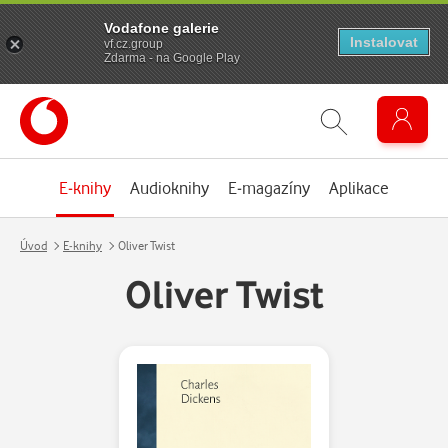
Vodafone galerie
Instalovat
vf.cz.group
Zdarma - na Google Play
E-knihy
Audioknihy
E-magazíny
Aplikace
Úvod
E-knihy
Oliver Twist
Oliver Twist