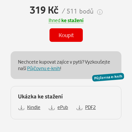
319 Kč
/ 511 bodů
Ihned
ke stažení
Koupit
Nechcete kupovat zajíce v pytli? Vyzkoušejte
naší
Půjčovnu e-knih
!
Půjčovna e-knih
Ukázka ke stažení
Kindle
ePub
PDF2