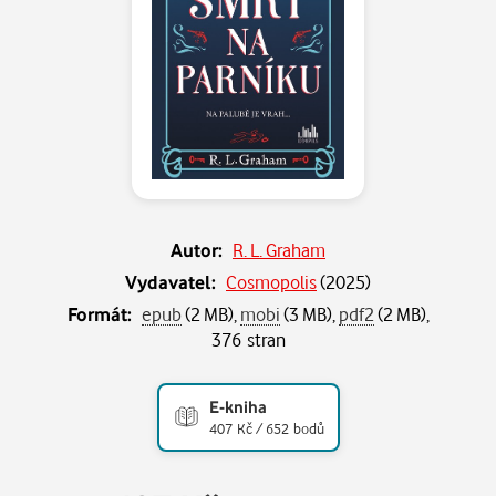
Autor:
R. L. Graham
Vydavatel:
Cosmopolis
(
2025
)
Formát:
epub
(2 MB),
mobi
(3 MB),
pdf2
(2 MB),
376 stran
E-kniha
407 Kč / 652 bodů