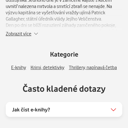
uvnitř nalezena mrtvola a smrtící zbraň se nenajde. Na
výzvu kapitána se vyšetřování vraždy ujímá Patrick
Gallagher, státní úředník vlády Jejího Veličenstva.
Den po dni se blíží rozuzlení záhady zamčeného pokoje,
ale také katastrofa potopení Lusitanie, co do počtu obětí
Zobrazit více
srovnatelná s potopením Titaniku o tři roky dříve.
Kategorie
E-knihy
Krimi, detektivky
Thrillery, napínavá četba
Často kladené dotazy
Jak číst e-knihy?