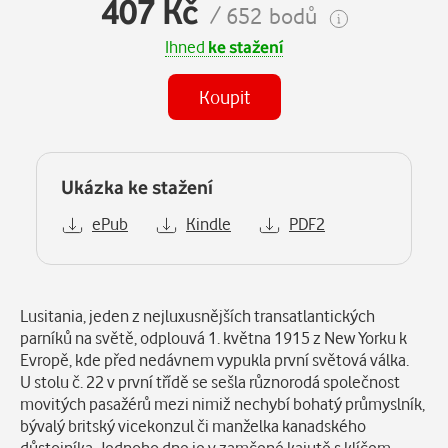
407 Kč
/ 652 bodů
Ihned
ke stažení
Koupit
Ukázka ke stažení
ePub
Kindle
PDF2
Popis
Lusitania, jeden z nejluxusnějších transatlantických
parníků na světě, odplouvá 1. května 1915 z New Yorku k
Evropě, kde před nedávnem vypukla první světová válka.
U stolu č. 22 v první třídě se sešla různorodá společnost
movitých pasažérů mezi nimiž nechybí bohatý průmyslník,
bývalý britský vicekonzul či manželka kanadského
důstojníka. Jednoho dne je v zamčené kajutě s klíčem