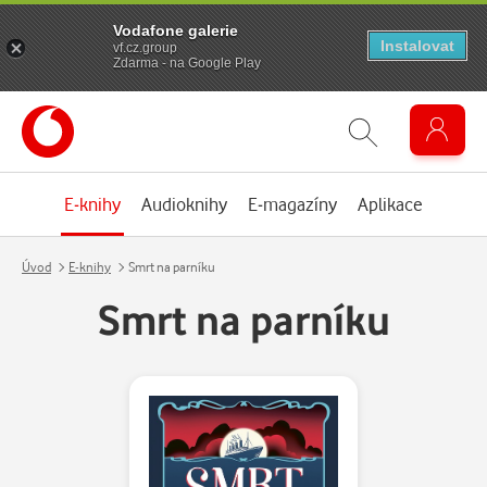
Vodafone galerie
Instalovat
vf.cz.group
Zdarma - na Google Play
E-knihy
Audioknihy
E-magazíny
Aplikace
Úvod
E-knihy
Smrt na parníku
Smrt na parníku