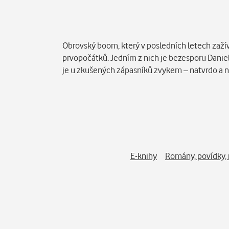
Popis
Obrovský boom, který v posledních letech zažív
prvopočátků. Jedním z nich je bezesporu Daniel
je u zkušených zápasníků zvykem – natvrdo a n
E-knihy
Romány, povídky,