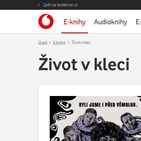
Zpět na Vodafone.cz
E-knihy
Audioknihy
E
Úvod
E-knihy
Život v kleci
Život v kleci