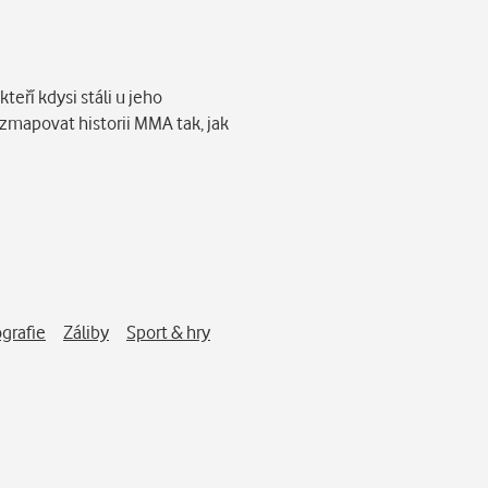
eří kdysi stáli u jeho
zmapovat historii MMA tak, jak
ografie
Záliby
Sport & hry