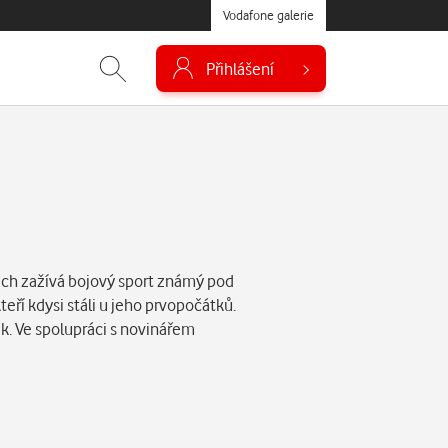
Vodafone galerie
Přihlášení
ech zažívá bojový sport známý pod
ří kdysi stáli u jeho prvopočátků.
ák. Ve spolupráci s novinářem