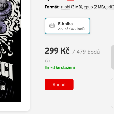
Formát:
mobi
(3 MB),
epub
(2 MB),
pdf
E-kniha
299 Kč / 479 bodů
299 Kč
/ 479 bodů
Ihned
ke stažení
Koupit