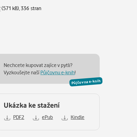
2
(571 kB), 336 stran
Nechcete kupovat zajíce v pytli?
Vyzkoušejte naší
Půjčovnu e-knih
!
Půjčovna e-knih
Ukázka ke stažení
PDF2
ePub
Kindle