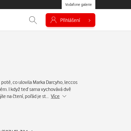
Vodafone galerie
Přihlášení
t poté, co ulovila Marka Darcyho, leccos
arém. I když teď sama vychovává dvě
rýle na čtení, pořád je st…
Více