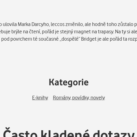
co ulovila Marka Darcyho, leccos změnilo, ale hodně toho zůstalo p
buje brýle na čtení, pořád je stejný magnet na trapasy. Na ty si a
pod povrchem té současné „dospělé“ Bridget je ale pořád ta rozpus
Kategorie
E-knihy
Romány, povídky, novely
Často kladené dotazy