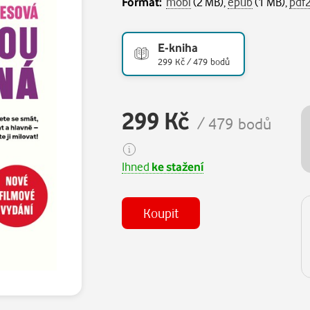
Formát:
mobi
(2 MB),
epub
(1 MB),
pdf
E-kniha
299 Kč / 479 bodů
299 Kč
/ 479 bodů
Ihned
ke stažení
Koupit