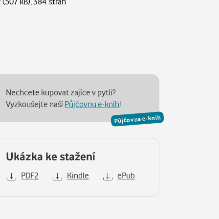
2
(507 kB), 384 stran
Nechcete kupovat zajíce v pytli?
Vyzkoušejte naší
Půjčovnu e-knih
!
Půjčovna e-knih
Ukázka ke stažení
PDF2
Kindle
ePub