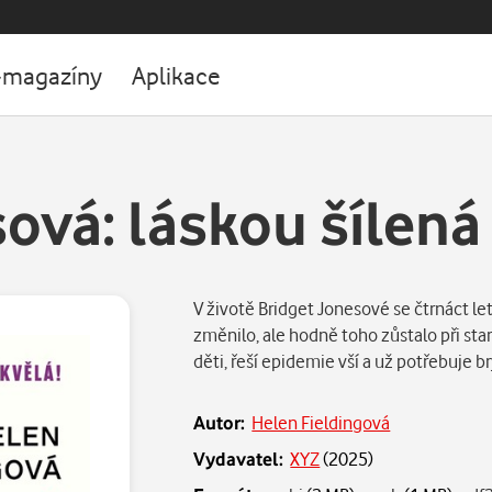
-magazíny
Aplikace
ová: láskou šílená
V životě Bridget Jonesové se čtrnáct le
změnilo, ale hodně toho zůstalo při st
děti, řeší epidemie vší a už potřebuje b
Autor:
Helen Fieldingová
Vydavatel:
XYZ
(
2025
)