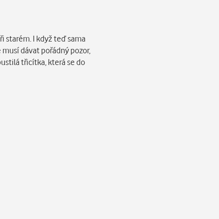
ři starém. I když teď sama
le musí dávat pořádný pozor,
tilá třicítka, která se do