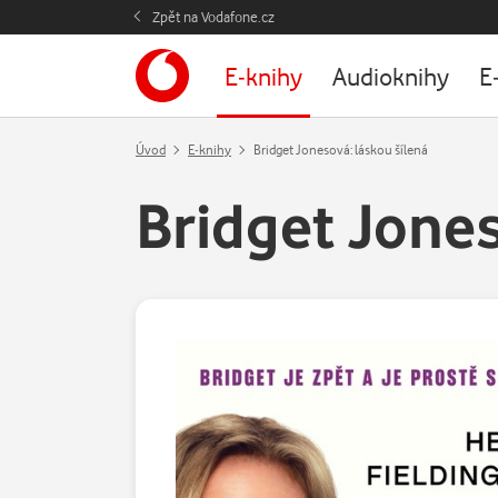
Zpět na Vodafone.cz
E-knihy
Audioknihy
E
Úvod
E-knihy
Bridget Jonesová: láskou šílená
Bridget Jones