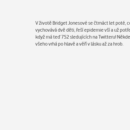
Popis
V životě Bridget Jonesové se čtrnáct let poté, 
vychovává dvě děti, řeší epidemie vší a už potře
když má teď 752 sledujících na Twitteru! Někde 
všeho vrhá po hlavě a věří v lásku až za hrob.