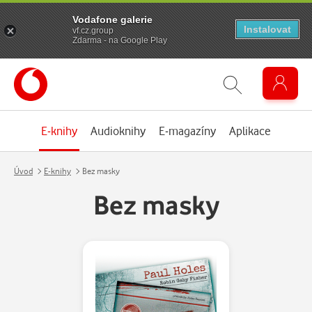
Vodafone galerie
Instalovat
vf.cz.group
Zdarma - na Google Play
E-knihy
Audioknihy
E-magazíny
Aplikace
Úvod
E-knihy
Bez masky
Bez masky