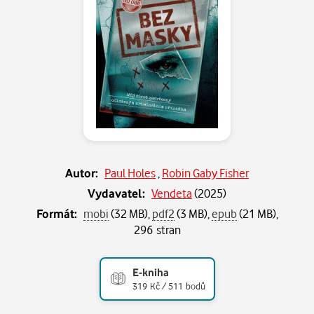
Autor:
Paul Holes
,
Robin Gaby Fisher
Vydavatel:
Vendeta
(
2025
)
Formát:
mobi
(32 MB),
pdf2
(3 MB),
epub
(21 MB),
296 stran
E-kniha
319 Kč / 511 bodů