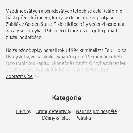
Popis
V sedmdesátých a osmdesátých letech se celá Kalifornie
třásla před zločincem, který se do historie zapsal jako
Zabiják z Golden State. Tisíce lidí se bály večer zhasnout a
začaly se zamykat. Pak znenadání zmizel a jeho případ
zůstal nedořešen.
Na založené spisy narazil roku 1994 kriminalista Paul Holes.
Usmyslel si, že násilníka vypátrá a pomůže rodinám obětí
tuto tragickou kapitolu konečně uzavřít. O čtyřiadvacet let
později svůj slib naplnil, když se mu podařilo odhalit
dvaasedmdesátiletého Josepha DeAngela.
Zobrazit více
Tento případ vystřelil Paulovu kariéru až do nebes. Příběh o
dopadení Zabijáka z Golden State je sice veřejnosti znám,
Kategorie
nikdo však až dosud neměl šanci poznat muže, který za tím
vším stojí.
E-knihy
Krimi, detektivky
Naučná pro dospělé
Dějiny & fakta
Politika
Paul Holes nás provází vzpomínkami na svoji kariéru a
nabízí zasvěcený výklad jednoho z nejznámějších případů