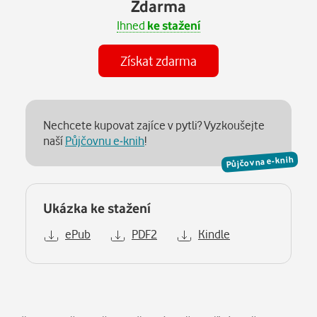
Zdarma
Ihned
ke stažení
Získat zdarma
Nechcete kupovat zajíce v pytli? Vyzkoušejte
naší
Půjčovnu e-knih
!
Půjčovna e-knih
Ukázka ke stažení
ePub
PDF2
Kindle
Popis