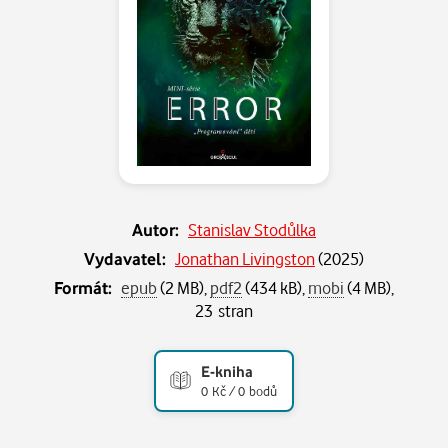
Autor:
Stanislav Stodůlka
Vydavatel:
Jonathan Livingston
(
2025
)
Formát:
epub
(2 MB),
pdf2
(434 kB),
mobi
(4 MB),
23 stran
E-kniha
0 Kč / 0 bodů