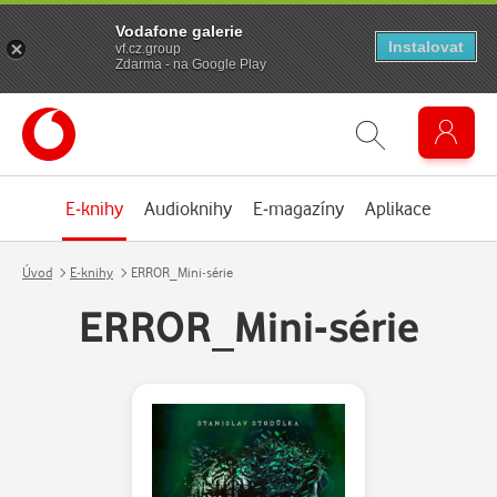
Vodafone galerie
Instalovat
vf.cz.group
Zdarma - na Google Play
E-knihy
Audioknihy
E-magazíny
Aplikace
Úvod
E-knihy
ERROR_Mini-série
ERROR_Mini-série