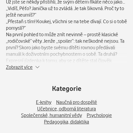
Už jste se někdy přistihli, že svým dětem říkáte něco jako...
„Vidíš, Péťo? Janička už to zvládá. Je tak šikovná. Proč ty to
ještě neumíš?“
„Přestaň s tím! Koukej, všichni se na tebe dívají. Co si o tobě
pomyslí?“
Na první pohled to může znít nevinně – prostě klasické
„rodičovské“ věty. Jenže „spoiler“: tak neškodné nejsou. Ta
první? Skoro jako byste svému dítěti rovnou předávali
manuál k doživotním pochybnostem o sobě. Ta druhá?
Expresní jízdenka k tomu, aby se z dítěte stal člověk
neustále se ohlížející na názory ostatních.
Zobrazit více
Vítejte v ERROR minisérii: „Programování“ dětí – příručce,
která (po)může zachránit vaše ratolesti (a taky vás) před
nevědomými pastmi, o kterých jste neměli ani tušení.
Kategorie
A teď to hlavní: rodičovství není jen o výchově dětí. Je taky
o přeprogramování vlastní hlavy, která jede na autopilota
E-knihy
Naučná pro dospělé
už od dob, kdy jsme sami byli malí. Jde o to vyhnout se
Učebnice, odborná literatura
nástrahám jako „Protože jsem to řekl/a!“ a naučit se
Společenské, humanitní vědy
Psychologie
vychovávat respektující, samostatné bytosti, aniž bychom
Pedagogika, didaktika
se proměnili v „rodičovskou policii“.
V téhle miniknížce se dozvíte třeba: