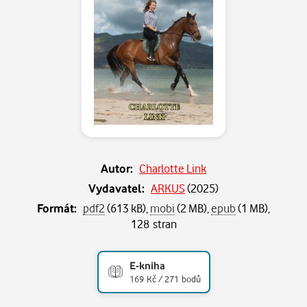
Autor:
Charlotte Link
Vydavatel:
ARKUS
(
2025
)
Formát:
pdf2
(613 kB),
mobi
(2 MB),
epub
(1 MB),
128 stran
E-kniha
169 Kč / 271 bodů