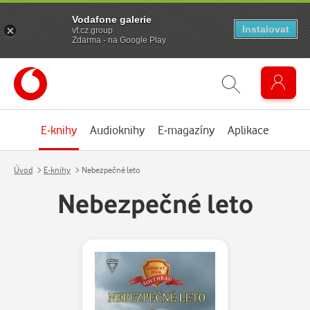
Vodafone galerie
Instalovat
vf.cz.group
Zdarma - na Google Play
E-knihy
Audioknihy
E-magazíny
Aplikace
Úvod
E-knihy
Nebezpečné leto
Nebezpečné leto