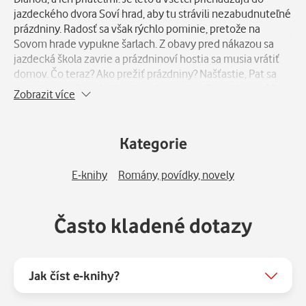
jazdeckého dvora Soví hrad, aby tu strávili nezabudnuteľné
prázdniny. Radosť sa však rýchlo pominie, pretože na
Sovom hrade vypukne šarlach. Z obavy pred nákazou sa
jazdecká škola zavrie a prázdninoví hostia sa musia vrátiť
domov. Čo teraz? Ako prežiť prázdniny? Našťastie, Pat sa
naskytne možnosť odcestovať na ostrov Tenerife a môže
Zobrazit více
so sebou zobrať aj svojich priateľov. Skvelé! Angie, Diana,
Chris i pes Tobi neotáľajú a spolu s Pat sa vydávajú na
dobrodružnú cestu. Po príchode na očarujúci ostrov zistia,
Kategorie
že ich tam čaká ďalšie dobrodružstvo: dostanú sa na stopu
nebezpečných pašerákov zvierat!
E-knihy
Romány, povídky, novely
Často kladené dotazy
Jak číst e-knihy?