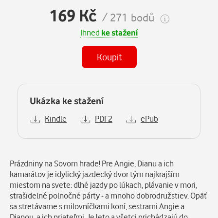
169 Kč
/ 271 bodů
Ihned
ke stažení
Koupit
Ukázka ke stažení
Kindle
PDF2
ePub
Popis
Prázdniny na Sovom hrade! Pre Angie, Dianu a ich
kamarátov je idylický jazdecký dvor tým najkrajším
miestom na svete: dlhé jazdy po lúkach, plávanie v mori,
strašidelné polnočné párty - a mnoho dobrodružstiev. Opäť
sa stretávame s milovníčkami koní, sestrami Angie a
Dianou, a ich priateľmi. Je leto a všetci prichádzajú do