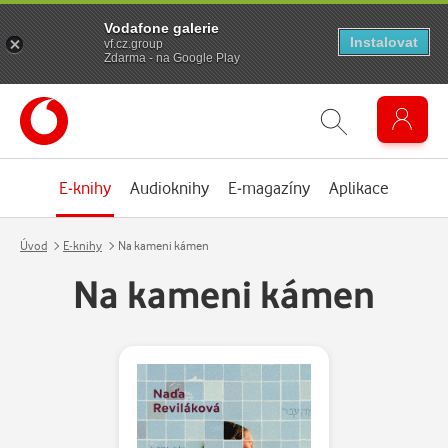
Vodafone galerie
Instalovat
vf.cz.group
Zdarma - na Google Play
E-knihy
Audioknihy
E-magazíny
Aplikace
Úvod
E-knihy
Na kameni kámen
Na kameni kámen