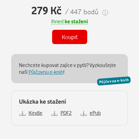
279 Kč
/ 447 bodů
Ihned
ke stažení
Koupit
Nechcete kupovat zajíce v pytli? Vyzkoušejte
naší
Půjčovnu e-knih
!
Půjčovna e-knih
Ukázka ke stažení
Kindle
PDF2
ePub