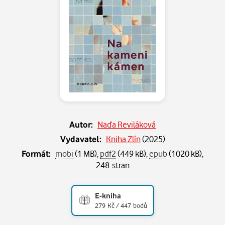
Autor:
Naďa Reviláková
Vydavatel:
Kniha Zlín
(
2025
)
Formát:
mobi
(1 MB),
pdf2
(449 kB),
epub
(1020 kB),
248 stran
E-kniha
279 Kč / 447 bodů