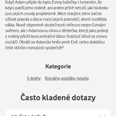
Popis
Když Adam přijde do bytu Eviny babičky s tvrzením, že
kdysi patřil jeho rodině, ani jeden ještě netuší, jak hluboko
jsou jejich osudy propletené. Mezi starými zdmi začne
ožívat pravda o lásce mezi jejich prarodiči, které rozdělila
válka. Nově objevené skutečnosti otřesou nejen Eviným
světem, ale i Adamovou vírou v dědečka, který jako jediný
z rodiny přežil koncentrační tábor. Kolotoč křivd se znovu
roztáčí. Obrátí se Adamův hněv proti Evě, nebo dokážou
čelit stínům minulosti společně?
Kategorie
E-knihy
Romány, povídky, novely
Často kladené dotazy