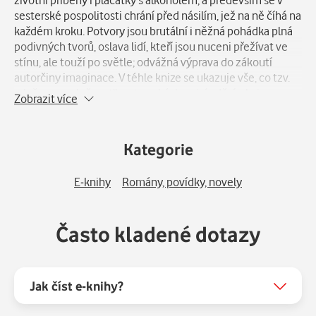
sesterské pospolitosti chrání před násilím, jež na ně číhá na
každém kroku. Potvory jsou brutální i něžná pohádka plná
podivných tvorů, oslava lidí, kteří jsou nuceni přežívat ve
stínu, ale touží po světle; odvážná výprava do zákoutí
autorčiny imaginace. V téhle knize se ukazuje vše, co tzv.
„slušnou společnost“ na transkách nejvíc děsí, ale i
Zobrazit více
přitahuje: jejich vzdorná jinakost, nepřehlédnutelná
tělesnost, ale i zranitelnost, bída a ponížení. Silou literární
výpovědi, za niž se ručí vlastním životem, Camila Sosa
Kategorie
Villada připomene Reinalda Arenase, Marguerite
Durasovou či Carson McCullersovou.
E-knihy
Romány, povídky, novely
„Literární senzace… Sosa Villada stvořila svébytný jazyk
jako vytržený ze sna, pohádek a dobrodružných románů.“ –
Často kladené dotazy
Rolling Stone
„Záblesk budoucnosti.“ – Edouard Louis
Jak číst e-knihy?
„Fantastický svět, stejnou měrou brutální i něžný.
Nesmírně barvitý jazyk… Tenhle literární debut konfrontuje