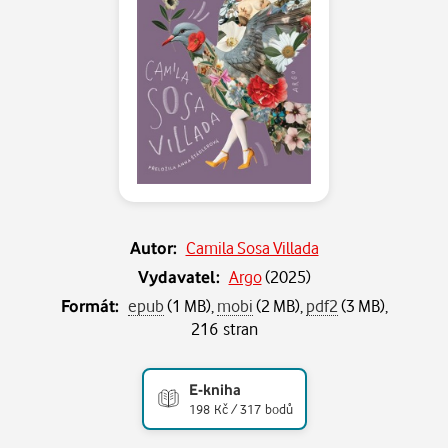
Autor:
Camila Sosa Villada
Vydavatel:
Argo
(
2025
)
Formát:
epub
(1 MB),
mobi
(2 MB),
pdf2
(3 MB),
216 stran
E-kniha
198 Kč / 317 bodů