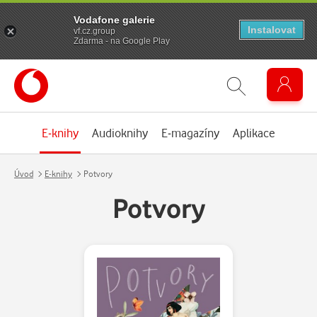
Vodafone galerie
Instalovat
vf.cz.group
Zdarma - na Google Play
E-knihy
Audioknihy
E-magazíny
Aplikace
Úvod
E-knihy
Potvory
Potvory