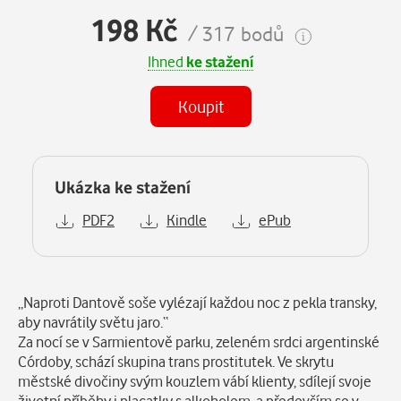
198 Kč
/ 317 bodů
Ihned
ke stažení
Koupit
Ukázka ke stažení
PDF2
Kindle
ePub
Popis
„Naproti Dantově soše vylézají každou noc z pekla transky,
aby navrátily světu jaro.“
Za nocí se v Sarmientově parku, zeleném srdci argentinské
Córdoby, schází skupina trans prostitutek. Ve skrytu
městské divočiny svým kouzlem vábí klienty, sdílejí svoje
životní příběhy i placatky s alkoholem, a především se v