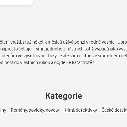
ělení vražd, si už několik měsíců užívá penzi v rodné vesnici. Up
 naprosto šokuje – smrt jednoho z místních totiž vypadá jako vys
olegům ve vyšetřování, brzy se ale sám ocitne ve smrtelném neb
dlnost do vlastních rukou a dojde ke katastrofě?
Kategorie
ihy
Romány, povídky, novely
Krimi, detektivky
České detek