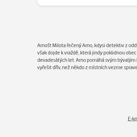
Popis
Arnošt Milota řečený Arno, kdysi detektiv z odd
však dojde k vraždě, která jindy poklidnou obec
devadesátých let. Arno pomáhá svým bývalým k
vyřešit dřív, než někdo z místních vezme sprave
E-kn