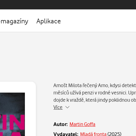
-magazíny
Aplikace
Arnošt Milota řečený Arno, kdysi detekti
měsíců užívá penzi v rodné vesnici. Up
dojde k vraždě, která jindy poklidnou 
Více
Autor:
Martin Goffa
Vydavatel:
Mladá fronta
(
2025
)