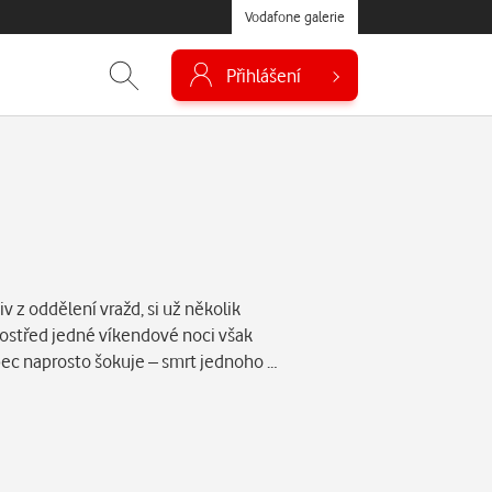
Vodafone galerie
Přihlášení
v z oddělení vražd, si už několik
rostřed jedné víkendové noci však
obec naprosto šokuje – smrt jednoho …