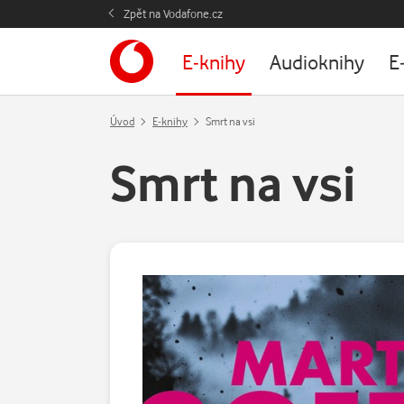
Zpět na Vodafone.cz
E-knihy
Audioknihy
E
Úvod
E-knihy
Smrt na vsi
Smrt na vsi