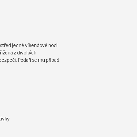
rostřed jedné víkendové noci
třižená z divokých
ezpečí. Podaří se mu případ
tivky