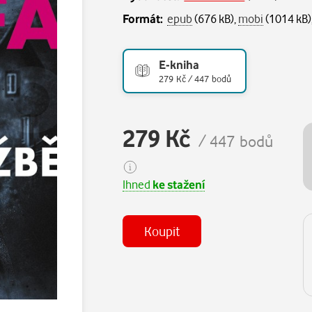
Formát:
epub
(676 kB),
mobi
(1014 kB)
E-kniha
279 Kč / 447 bodů
279 Kč
/ 447 bodů
Ihned
ke stažení
Koupit