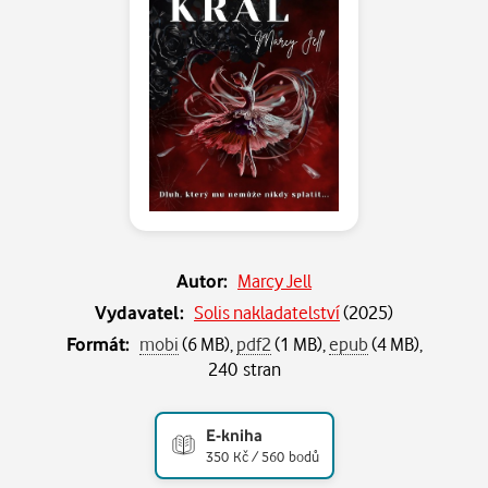
Autor:
Marcy Jell
Vydavatel:
Solis nakladatelství
(
2025
)
Formát:
mobi
(6 MB),
pdf2
(1 MB),
epub
(4 MB),
240 stran
E-kniha
350 Kč / 560 bodů