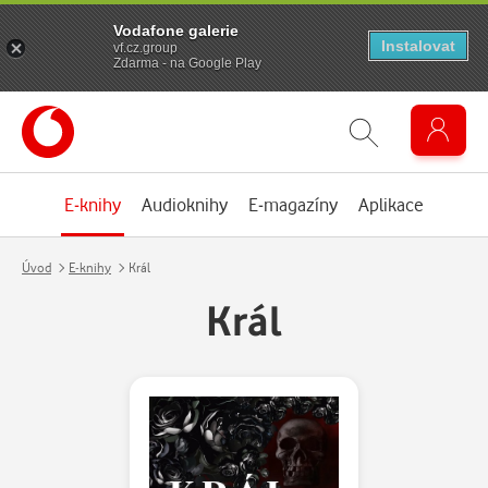
Vodafone galerie
Instalovat
vf.cz.group
Zdarma - na Google Play
E-knihy
Audioknihy
E-magazíny
Aplikace
Úvod
E-knihy
Král
Král