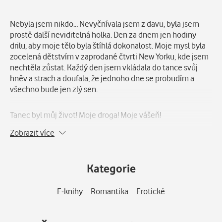
Popis
Nebyla jsem nikdo… Nevyčnívala jsem z davu, byla jsem
prostě další neviditelná holka. Den za dnem jen hodiny
drilu, aby moje tělo byla štíhlá dokonalost. Moje mysl byla
zocelená dětstvím v zaprodané čtvrti New Yorku, kde jsem
nechtěla zůstat. Každý den jsem vkládala do tance svůj
hněv a strach a doufala, že jednoho dne se probudím a
všechno bude jen zlý sen.
Tanec byl můj život! Moje droga! Moje vášeň!
Zobrazit více
Dokud mi do života nevstoupil on!
Byl zatraceným KRÁLEM a jeho království byl New York.
Kategorie
Zkřížila jsem mu cestu, kterou dláždil těly svých nepřátel.
Jeho temná krása mi brala dech, ale já věděla, že jediné, co
E-knihy
Romantika
Erotické
mu nikdy nedám, bude moje DUŠE!