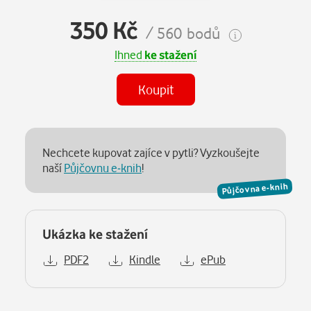
350 Kč
/ 560 bodů
Ihned
ke stažení
Koupit
Nechcete kupovat zajíce v pytli? Vyzkoušejte
naší
Půjčovnu e-knih
!
Půjčovna e-knih
Ukázka ke stažení
PDF2
Kindle
ePub