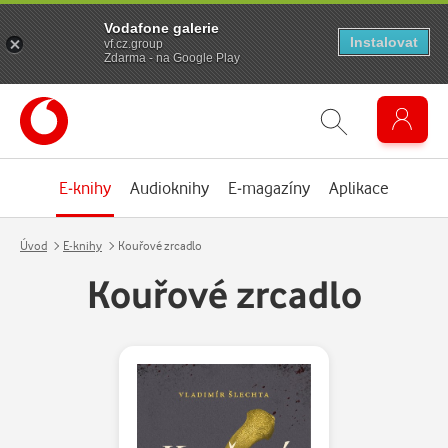
Vodafone galerie
Instalovat
vf.cz.group
Zdarma - na Google Play
E-knihy
Audioknihy
E-magazíny
Aplikace
Úvod
E-knihy
Kouřové zrcadlo
Kouřové zrcadlo