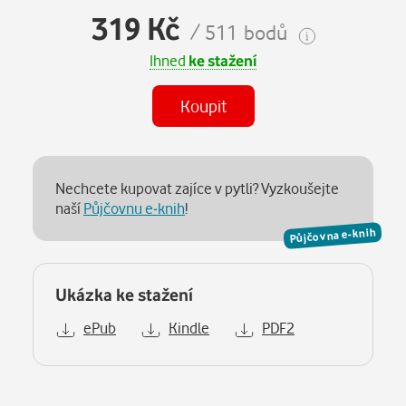
319 Kč
/ 511 bodů
Ihned
ke stažení
Koupit
Nechcete kupovat zajíce v pytli? Vyzkoušejte
naší
Půjčovnu e-knih
!
Půjčovna e-knih
Ukázka ke stažení
ePub
Kindle
PDF2