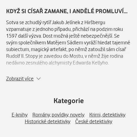
Popis
KDYŽ SI CÍSAŘ ZAMANE, I ANDĚLÉ PROMLUVÍ...
Sotva se zchudlý rytíř Jakub Jelínek z Hiršbergu
vzpamatuje z jednoho případu, přichází na podzim roku
1597 další výzva. Dost možná ještě nebezpečnější. Se
svým společníkem Matějem Sádlem vyráží hledat tajemné
subiectum, magický artefakt, po němž zatoužil sám císař
Rudolf II. Stopy je zavedou do Mostu, v němž žije rodina
nedávno zesnulého alchymisty Edwarda Kellyho.
Oním artefaktem má být totiž zrcadlo, jehož
Zobrazit více
prostřednictvím lze údajně oslovit anděly i duchy
zemřelých a jehož posledním majitelem byl právě slavný
magistr. Jak se záhy ukazuje, po kouřovém zrcadle pase víc
Kategorie
lidí, než by Jakub čekal. Brzy mu začne být horko nejen z
pohledné Johany Kellyové a její dcery, ale také ze všech
E-knihy
Romány, povídky, novely
Krimi, detektivky
lstivých prospěchářů snažících se zavděčit císaři.
Historické detektivky
České detektivky
Krvelačných supů krouží kolem víc a víc, nemilosrdné