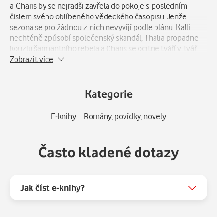
a Charis by se nejradši zavřela do pokoje s posledním
číslem svého oblíbeného vědeckého časopisu. Jenže
sezona se pro žádnou z nich nevyvíjí podle plánu. Kalli
nechtěně způsobí společenský skandál, Thalia propadne
kouzlu šarmantního rebela a Charis se ocitne tváří v tvář
vědeckému dilematu, které by jí mohlo zlomit srdce.
Zobrazit více
Nalezne každá z nich své štěstí? Nebo je jejich cesty
zavedou jinam, než čekaly?
Kategorie
E-knihy
Romány, povídky, novely
Často kladené dotazy
Jak číst e-knihy?