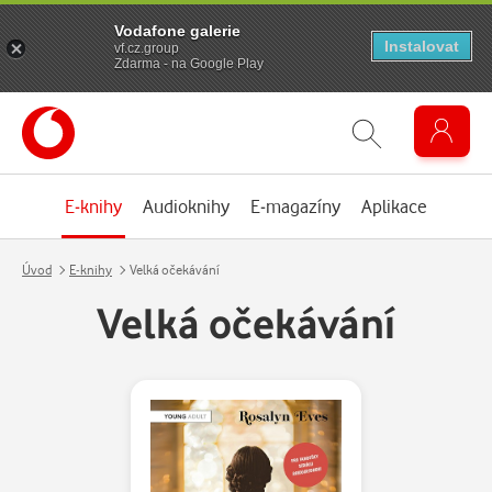
Vodafone galerie
Instalovat
vf.cz.group
Zdarma - na Google Play
E-knihy
Audioknihy
E-magazíny
Aplikace
Úvod
E-knihy
Velká očekávání
Velká očekávání