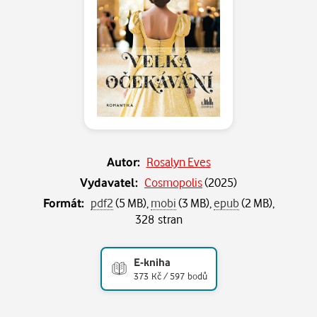
Autor:
Rosalyn Eves
Vydavatel:
Cosmopolis
(
2025
)
Formát:
pdf2
(5 MB),
mobi
(3 MB),
epub
(2 MB),
328 stran
E-kniha
373 Kč / 597 bodů