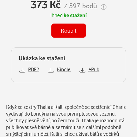
373 Kč
/ 597 bodů
Ihned
ke stažení
Koupit
Ukázka ke stažení
PDF2
Kindle
ePub
Popis
Když se sestry Thalia a Kalli společně se sestřenicí Charis
vydávají do Londýna na svou první plesovou sezonu,
všechny přesně vědí, po čem touží. Thalia je rozhodnutá
publikovat své básně a seznámit se s dalšími podobně
smýšlejícími umělci, Kalli si chce užívat bálů a večírků