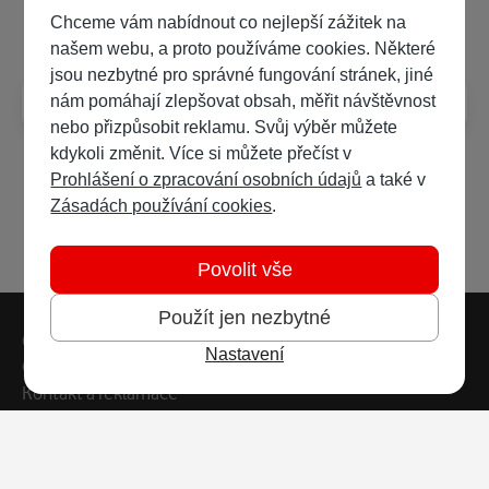
Často kladené dotazy
Chceme vám nabídnout co nejlepší zážitek na
našem webu, a proto používáme cookies. Některé
jsou nezbytné pro správné fungování stránek, jiné
Jak číst e-knihy?
nám pomáhají zlepšovat obsah, měřit návštěvnost
nebo přizpůsobit reklamu. Svůj výběr můžete
kdykoli změnit. Více si můžete přečíst v
Prohlášení o zpracování osobních údajů
a také v
Zásadách používání cookies
.
Povolit vše
Použít jen nezbytné
Patička webu
Vedlejší navigace
Časté dotazy
Nastavení
Obchodní podmínky
Kontakt a reklamace
Ochrana soukromí
Copyright © 2026 Vodafone Czech Republic a.s.