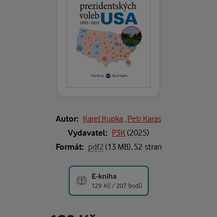
Autor:
Karel Kupka
,
Petr Karas
Vydavatel:
P3K
(
2025
)
Formát:
pdf2
(13 MB), 52 stran
E-kniha
129 Kč / 207 bodů