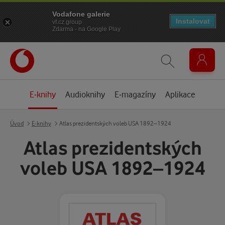
Vodafone galerie
Instalovat
vf.cz.group
Zdarma - na Google Play
E-knihy
Audioknihy
E-magazíny
Aplikace
Úvod
E-knihy
Atlas prezidentských voleb USA 1892–1924
Atlas prezidentských
voleb USA 1892–1924