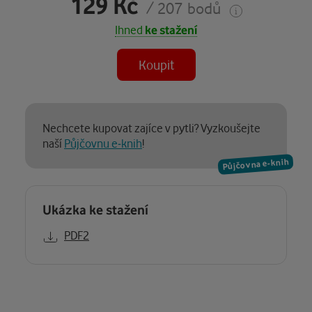
129 Kč
/ 207 bodů
Ihned
ke stažení
Koupit
Nechcete kupovat zajíce v pytli? Vyzkoušejte
naší
Půjčovnu e-knih
!
Půjčovna e-knih
Ukázka ke stažení
PDF2
Popis