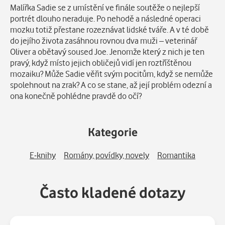
Popis
Malířka Sadie se z umístění ve finále soutěže o nejlepší
portrét dlouho neraduje. Po nehodě a následné operaci
mozku totiž přestane rozeznávat lidské tváře. A v té době
do jejího života zasáhnou rovnou dva muži – veterinář
Oliver a obětavý soused Joe. Jenomže který z nich je ten
pravý, když místo jejich obličejů vidí jen roztříštěnou
mozaiku? Může Sadie věřit svým pocitům, když se nemůže
spolehnout na zrak? A co se stane, až její problém odezní a
ona konečně pohlédne pravdě do očí?
Kategorie
E-knihy
Romány, povídky, novely
Romantika
Často kladené dotazy