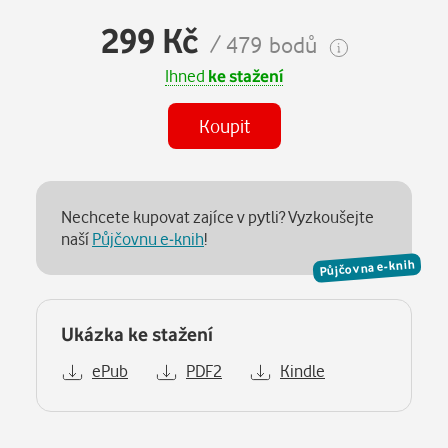
299 Kč
/ 479 bodů
Ihned
ke stažení
Koupit
Nechcete kupovat zajíce v pytli? Vyzkoušejte
naší
Půjčovnu e-knih
!
Půjčovna e-knih
Ukázka ke stažení
ePub
PDF2
Kindle