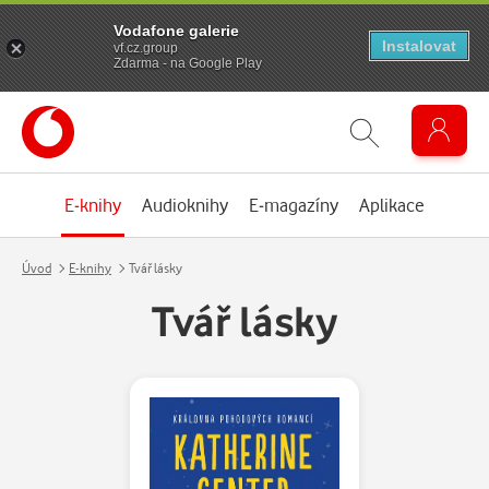
Vodafone galerie
Instalovat
vf.cz.group
Zdarma - na Google Play
E-knihy
Audioknihy
E-magazíny
Aplikace
Úvod
E-knihy
Tvář lásky
Tvář lásky