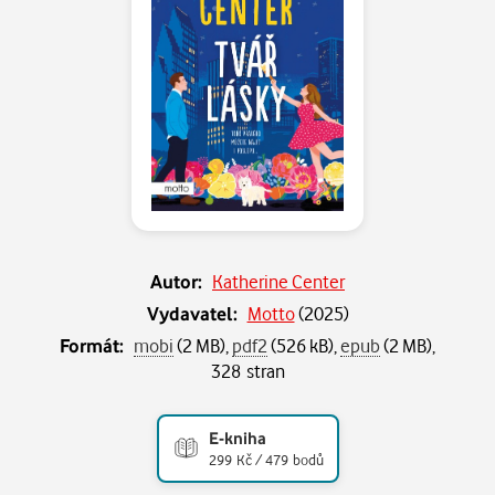
Autor:
Katherine Center
Vydavatel:
Motto
(
2025
)
Formát:
mobi
(2 MB),
pdf2
(526 kB),
epub
(2 MB),
328 stran
E-kniha
299 Kč / 479 bodů