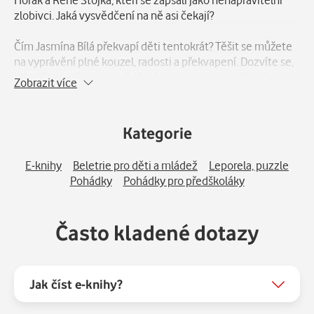
zlobivci. Jaká vysvědčení na ně asi čekají?
Čím Jasmína Bílá překvapí děti tentokrát? Těšit se můžete
na vyprávění plné kouzel, radosti a překvapení. Dozvíte se,
kdo dětem předal vysvědčení, jak vypadá jedničkový dort
Zobrazit více
nebo jaká kouzla skrývá prázdninový kalendář.
Kategorie
E-knihy
Beletrie pro děti a mládež
Leporela, puzzle
Pohádky
Pohádky pro předškoláky
Často kladené dotazy
Jak číst e-knihy?