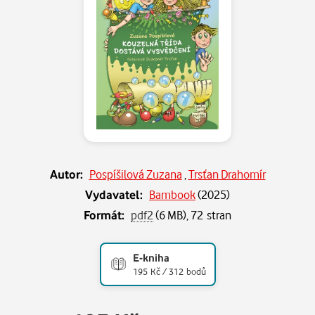
Autor:
Pospíšilová Zuzana
,
Trsťan Drahomír
Vydavatel:
Bambook
(
2025
)
Formát:
pdf2
(6 MB), 72 stran
E-kniha
195 Kč / 312 bodů