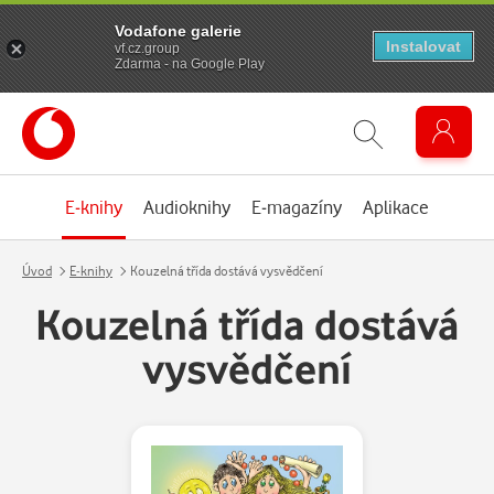
Vodafone galerie
Instalovat
vf.cz.group
Zdarma - na Google Play
E-knihy
Audioknihy
E-magazíny
Aplikace
Úvod
E-knihy
Kouzelná třída dostává vysvědčení
Kouzelná třída dostává
vysvědčení