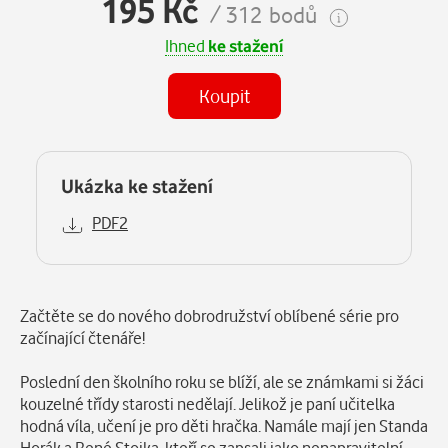
195 Kč
/ 312 bodů
Ihned
ke stažení
Koupit
Ukázka ke stažení
PDF2
Popis
Začtěte se do nového dobrodružství oblíbené série pro
začínající čtenáře!
Poslední den školního roku se blíží, ale se známkami si žáci
kouzelné třídy starosti nedělají. Jelikož je paní učitelka
hodná víla, učení je pro děti hračka. Namále mají jen Standa
Horák a René Stojka, kteří se zapsali jako nenapravitelní