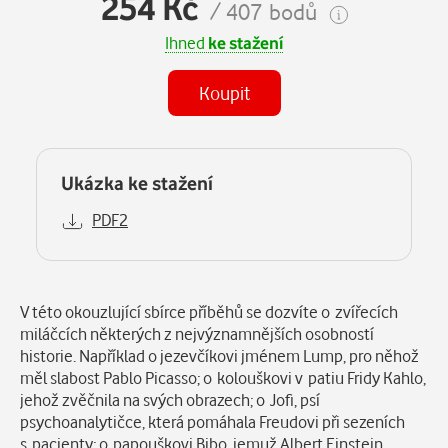
254 Kč
/ 407 bodů
Ihned
ke stažení
Koupit
Ukázka ke stažení
PDF2
Popis
V této okouzlující sbírce příběhů se dozvíte o zvířecích
miláčcích některých z nejvýznamnějších osobností
historie. Například o jezevčíkovi jménem Lump, pro něhož
měl slabost Pablo Picasso; o kolouškovi v patiu Fridy Kahlo,
jehož zvěčnila na svých obrazech; o Jofi, psí
psychoanalytičce, která pomáhala Freudovi při sezeních
s pacienty; o papouškovi Bibo, jemuž Albert Einstein