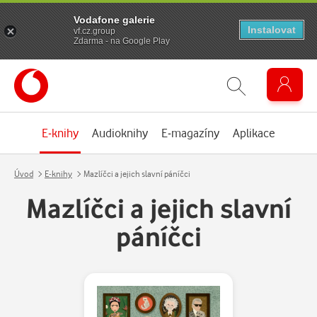
Vodafone galerie
Instalovat
vf.cz.group
Zdarma - na Google Play
E-knihy
Audioknihy
E-magazíny
Aplikace
Úvod
E-knihy
Mazlíčci a jejich slavní páníčci
Mazlíčci a jejich slavní
páníčci