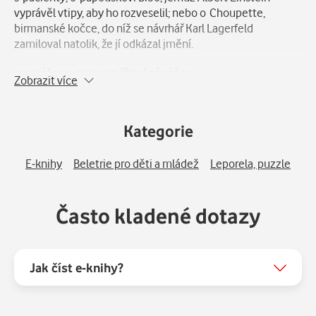
vyprávěl vtipy, aby ho rozveselil; nebo o Choupette,
birmanské kočce, do níž se návrhář Karl Lagerfeld
zamiloval natolik, že jí odkázal jmění.
MAZLÍČCI A JEJICH ZVÍŘECÍ PÁNÍČCI je kniha o silných
Zobrazit více
poutech mezi velkými tvůrci a jejich milovanými zvířaty,
která vstoupila do jejich ateliérů nebo pracoven a
zanechala stopu v jejich životech i dílech. Laskavý,
Kategorie
humorný a občas i dojemný pohled na unikátní spojení
lidské geniality se svébytnou osobností zvířat.
E-knihy
Beletrie pro děti a mládež
Leporela, puzzle
Často kladené dotazy
Jak číst e-knihy?