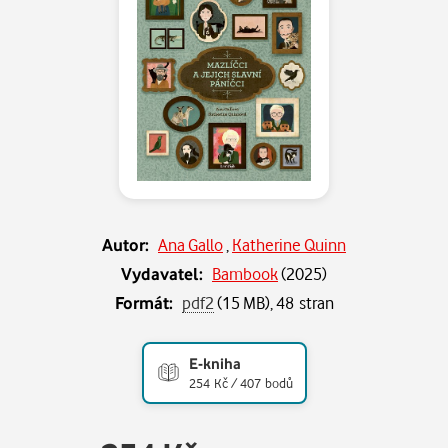
Autor:
Ana Gallo
,
Katherine Quinn
Vydavatel:
Bambook
(
2025
)
Formát:
pdf2
(15 MB), 48 stran
E-kniha
254 Kč / 407 bodů