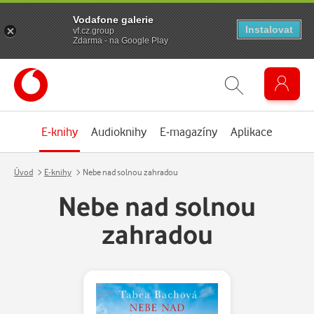
Vodafone galerie
Instalovat
vf.cz.group
Zdarma - na Google Play
E-knihy
Audioknihy
E-magazíny
Aplikace
Úvod
E-knihy
Nebe nad solnou zahradou
Nebe nad solnou
zahradou