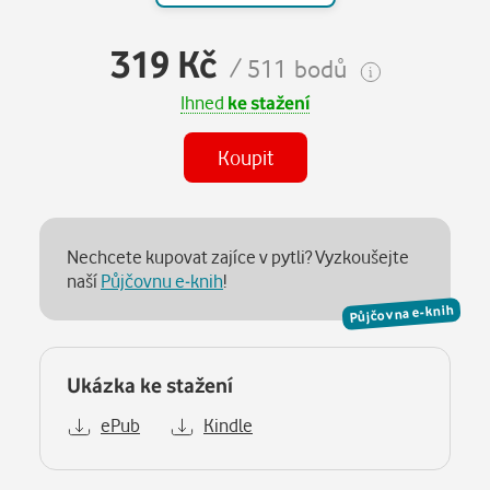
319 Kč
/ 511 bodů
Ihned
ke stažení
Koupit
Nechcete kupovat zajíce v pytli? Vyzkoušejte
naší
Půjčovnu e-knih
!
Půjčovna e-knih
Ukázka ke stažení
ePub
Kindle