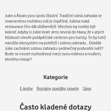
Popis
Julie a Álvaro jsou spolu šťastní. Tradiční solná zahrada se
znamenitou mořskou solí je úspěšná. Juliina malá
restaurace čím dál oblíbenější. Všechno by mohlo být
krásné, kdyby si Juliin bratr Jens nevzal do hlavy, že v jejich
blízkosti otevře potápěčské centrum pro turisty. To by totiž
narušilo ekosystém na pobřeží i solnou zahradu… Dokáže
Julie zachránit solnou zahradu i jedinečný podvodní svět?
Bude se muset rozhodnout mezi svou rodinou a mužem,
kterého miluje?
Kategorie
E-knihy
Romány, povídky, novely
Ságy
Často kladené dotazy